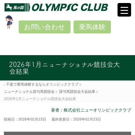
お問い合わせ
乗馬体験
2026年1月ニューナショナル競技会大
会結果
千葉で乗馬体験するならオリンピッククラブ
»
ニューナショナル貸与馬競技会
»
貸与馬競技会大会結果
»
2026年1月ニューナショナル競技会大会結果
著者：株式会社ニューオリンピッククラブ
投稿日：2026年02月23日
最終更新日：2026年02月23日