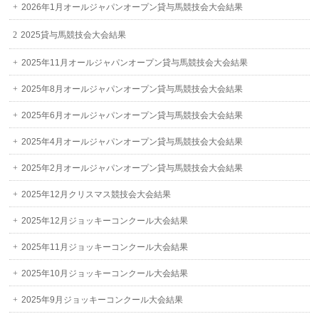
2026年1月オールジャパンオープン貸与馬競技会大会結果
2025貸与馬競技会大会結果
2025年11月オールジャパンオープン貸与馬競技会大会結果
2025年8月オールジャパンオープン貸与馬競技会大会結果
2025年6月オールジャパンオープン貸与馬競技会大会結果
2025年4月オールジャパンオープン貸与馬競技会大会結果
2025年2月オールジャパンオープン貸与馬競技会大会結果
2025年12月クリスマス競技会大会結果
2025年12月ジョッキーコンクール大会結果
2025年11月ジョッキーコンクール大会結果
2025年10月ジョッキーコンクール大会結果
2025年9月ジョッキーコンクール大会結果