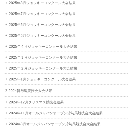
2025年8月ジョッキーコンクール大会結果
2025年7月ジョッキーコンクール大会結果
2025年6月ジョッキーコンクール大会結果
2025年5月ジョッキーコンクール大会結果
2025年４月ジョッキーコンクール大会結果
2025年３月ジョッキーコンクール大会結果
2025年２月ジョッキーコンクール大会結果
2025年1月ジョッキーコンクール大会結果
2024貸与馬競技会大会結果
2024年12月クリスマス競技会結果
2024年11月オールジャパンオープン貸与馬競技会大会結果
2024年8月オールジャパンオープン貸与馬競技会大会結果