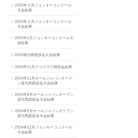
2025年３月ジョッキーコンクール
大会結果
2025年２月ジョッキーコンクール
大会結果
2025年1月ジョッキーコンクール大
会結果
2024貸与馬競技会大会結果
2024年12月クリスマス競技会結果
2024年11月オールジャパンオープ
ン貸与馬競技会大会結果
2024年8月オールジャパンオープン
貸与馬競技会大会結果
2024年5月オールジャパンオープン
貸与馬競技会大会結果
2024年12月ジョッキーコンクール
大会結果