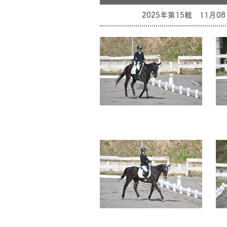
2025年第15戦 11