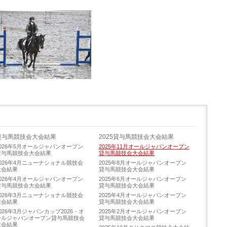
貸与馬競技会大会結果
2025貸与馬競技会大会結果
2026年5月オールジャパンオープン
2025年11月オールジャパンオープン
貸与馬競技会大会結果
貸与馬競技会大会結果
2026年4月ニューナショナル競技会
2025年8月オールジャパンオープン
大会結果
貸与馬競技会大会結果
2026年4月オールジャパンオープン
2025年6月オールジャパンオープン
貸与馬競技会大会結果
貸与馬競技会大会結果
2026年3月ニューナショナル競技会
2025年4月オールジャパンオープン
大会結果
貸与馬競技会大会結果
026年3月ジャパンカップ2026・オ
2025年2月オールジャパンオープン
ールジャパンオープン貸与馬競技会
貸与馬競技会大会結果
大会結果