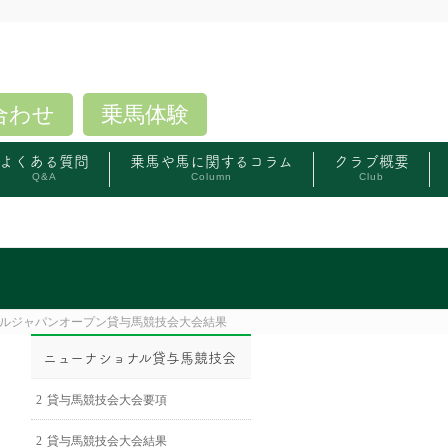
合わせ
乗馬体験
よくある質問
乗馬や馬に関するコラム
クラブ概要
Q&A
Column
Club
オールジャパンオープン貸与馬競技会大会結果
ニューナショナル貸与馬競技会
貸与馬競技会大会要項
貸与馬競技会大会結果