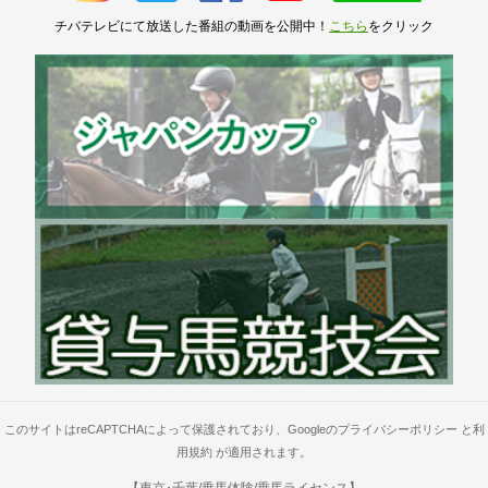
チバテレビにて放送した番組の動画を公開中！
こちら
をクリック
このサイトはreCAPTCHAによって保護されており、Googleの
プライバシーポリシー
と
利
用規約
が適用されます。