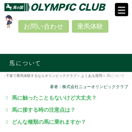
お問い合わせ
乗馬体験
馬について
千葉で乗馬体験するならオリンピッククラブ
»
よくある質問
»
馬について
著者：株式会社ニューオリンピッククラブ
馬に触ったこともないけど大丈夫？
馬に接する時の注意点は？
どんな種類の馬に乗れますか？