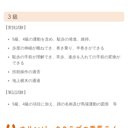
３級
【実技試験】
5級、4級の運動を含め、駈歩の発進、維持。
歩度の伸縮が概ねでき、巻き乗り、半巻きができる
駈歩の手前が理解でき、常歩、速歩を入れての手前の変換が
できる
扶助操作の適否
地上横木の通過
【筆記試験】
5級、4級の項目に加え、蹄の名称及び馬場運動の図形 等