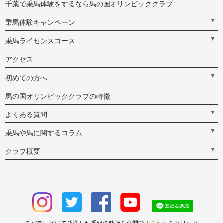
千葉で乗馬体験をするなら馬の国オリンピッククラブ
▼
乗馬体験キャンペーン
▼
乗馬ライセンスコース
アクセス
▼
初めての方へ
馬の国オリンピッククラブの特徴
▼
よくある質問
▼
乗馬や馬に関するコラム
▼
クラブ概要