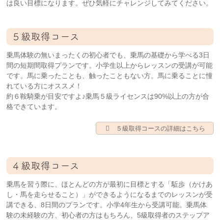
は良い目標になります。ぜひ気軽にチャレンジしてみてください。
５級取得コース
乗馬体験の無いまったくの初心者でも、乗馬の基礎から学べる3日
間の短期間取得プランです。小学生以上からレッスンの受講が可能
です。馬に乗ったことも、触ったこともない方。馬に乗ることに憧
れている方にオススメ！
約６鞍騎乗が目安ですよ♪乗馬５級ライセンスは90%以上の方が合
格できています。
５級取得コースの詳細はこちら
４級取得コース
乗馬を習う際に、ほとんどの方が最初に目標とする「駈歩（かけあ
し・馬を走らせること）」ができるようになるまでのレッスンが受
講できる、8日間のプランです。小学4年生から受講可能。乗馬体
験の未経験の方、初心者の方はもちろん、5級取得者のステップア