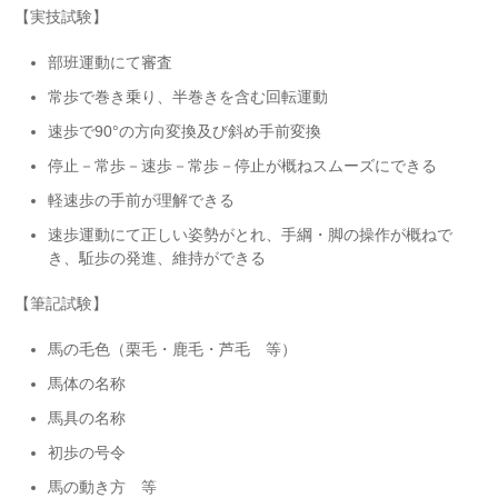
【実技試験】
部班運動にて審査
常歩で巻き乗り、半巻きを含む回転運動
速歩で90°の方向変換及び斜め手前変換
停止－常歩－速歩－常歩－停止が概ねスムーズにできる
軽速歩の手前が理解できる
速歩運動にて正しい姿勢がとれ、手綱・脚の操作が概ねで
き、駈歩の発進、維持ができる
【筆記試験】
馬の毛色（栗毛・鹿毛・芦毛 等）
馬体の名称
馬具の名称
初歩の号令
馬の動き方 等