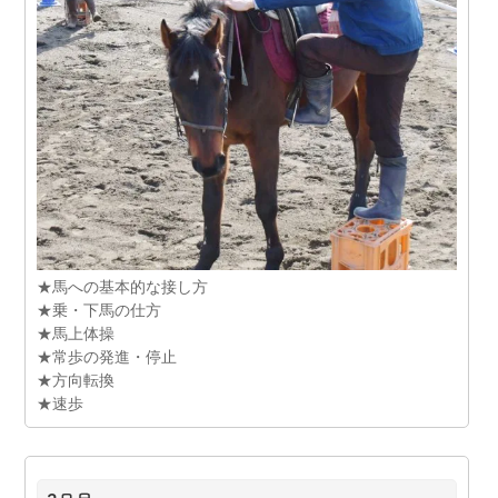
★馬への基本的な接し方
★乗・下馬の仕方
★馬上体操
★常歩の発進・停止
★方向転換
★速歩