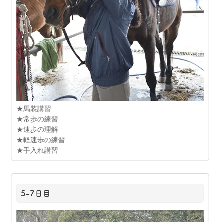
★馬装講習
★常歩の練習
★速歩の理解
★軽速歩の練習
★手入れ講習
5-7日目