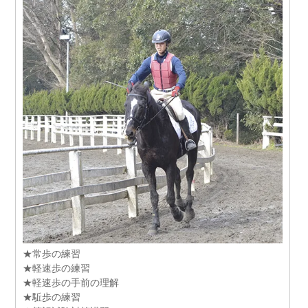
★常歩の練習
★軽速歩の練習
★軽速歩の手前の理解
★駈歩の練習