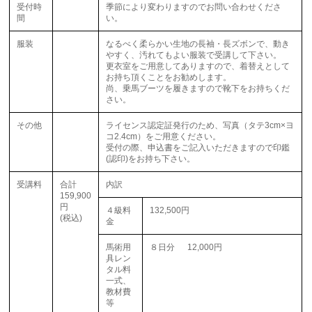
受付時
季節により変わりますのでお問い合わせくださ
間
い。
服装
なるべく柔らかい生地の長袖・長ズボンで、動き
やすく、汚れてもよい服装で受講して下さい。
更衣室をご用意してありますので、着替えとして
お持ち頂くことをお勧めします。
尚、乗馬ブーツを履きますので靴下をお持ちくだ
さい。
その他
ライセンス認定証発行のため、写真（タテ3cm×ヨ
コ2.4cm）をご用意ください。
受付の際、申込書をご記入いただきますので印鑑
(認印)をお持ち下さい。
受講料
合計
内訳
159,900
円
４級料
132,500円
(税込)
金
馬術用
８日分 12,000円
具レン
タル料
一式、
教材費
等