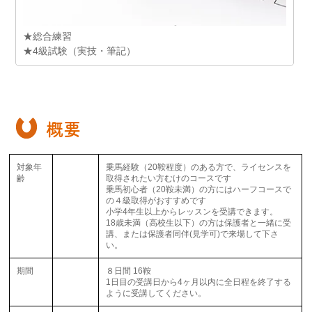
★総合練習
★4級試験（実技・筆記）
概要
対象年
乗馬経験（20鞍程度）のある方で、ライセンスを
齢
取得されたい方むけのコースです
乗馬初心者（20鞍未満）の方にはハーフコースで
の４級取得がおすすめです
小学4年生以上からレッスンを受講できます。
18歳未満（高校生以下）の方は保護者と一緒に受
講、または保護者同伴(見学可)で来場して下さ
い。
期間
８日間 16鞍
1日目の受講日から4ヶ月以内に全日程を終了する
ように受講してください。