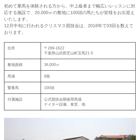
初めて乗馬を体験される方から、中上級者まで幅広いレッスンに対
応する施設で、20,000㎡の敷地に100頭の馬たちが皆様をお出迎え
いたします。
12月中旬に行われるクリスマス競技会は、2018年で33回を数えて
おります。
住所
〒289-1622
千葉県山武郡芝山町宝馬21-5
敷地面積
36,000㎡
馬場
8面
繋養馬
100頭
付属施設
公式競技会開催用馬場
ナイター設備、食堂、他