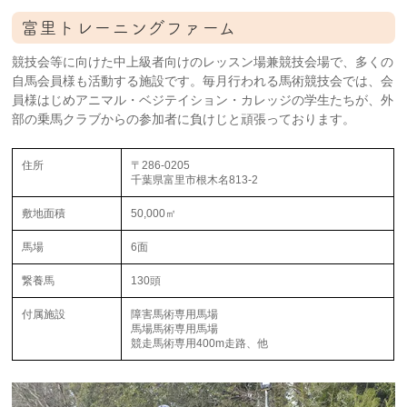
富里トレーニングファーム
競技会等に向けた中上級者向けのレッスン場兼競技会場で、多くの
自馬会員様も活動する施設です。毎月行われる馬術競技会では、会
員様はじめアニマル・ベジテイション・カレッジの学生たちが、外
部の乗馬クラブからの参加者に負けじと頑張っております。
住所
〒286-0205
千葉県富里市根木名813-2
敷地面積
50,000㎡
馬場
6面
繋養馬
130頭
付属施設
障害馬術専用馬場
馬場馬術専用馬場
競走馬術専用400m走路、他