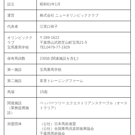
設立
昭和61年1月
運営
株式会社 ニューオリンピッククラブ
代表者
江里口裕子
オリンピックク
〒289-1622
ラブ
千葉県山武郡芝山町宝馬21-5
宝馬乗馬学校
TEL0479-77-1929
保有馬頭数
230頭 (関連施設を含む)
第一施設
宝馬乗馬学校
第二施設
富里トレーニングファーム
馬場
15面
関連施設
ペッパーツリー エクエストリアンステーブル（オース
（業務提携施
トラリア）
設）
加盟団体
（公社）日本馬術連盟
（公社）全国乗馬倶楽部振興協会
千葉県馬術協会