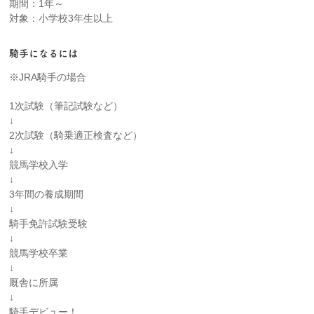
期間：1年～
対象：小学校3年生以上
騎手になるには
※JRA騎手の場合
1次試験（筆記試験など）
↓
2次試験（騎乗適正検査など）
↓
競馬学校入学
↓
3年間の養成期間
↓
騎手免許試験受験
↓
競馬学校卒業
↓
厩舎に所属
↓
騎手デビュー！