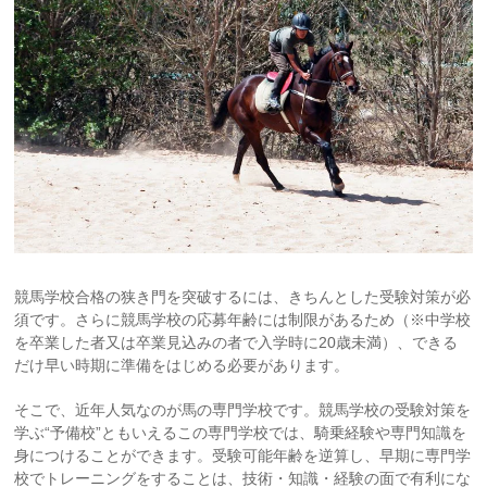
競馬学校合格の狭き門を突破するには、きちんとした受験対策が必
須です。さらに競馬学校の応募年齢には制限があるため（※中学校
を卒業した者又は卒業見込みの者で入学時に20歳未満）、できる
だけ早い時期に準備をはじめる必要があります。
そこで、近年人気なのが馬の専門学校です。競馬学校の受験対策を
学ぶ“予備校”ともいえるこの専門学校では、騎乗経験や専門知識を
身につけることができます。受験可能年齢を逆算し、早期に専門学
校でトレーニングをすることは、技術・知識・経験の面で有利にな