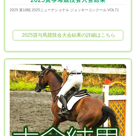
2025 第18戦 2025ニューナショナル ジョッキーコンクール VOL71
2025貸与馬競技会大会結果の詳細はこちら