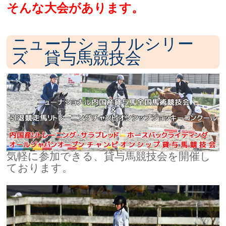
そんな大会があります。
ニューナショナルシリー
ズ 貸与馬競技会
気軽に参加できる、貸与馬競技会を開催し
ております。