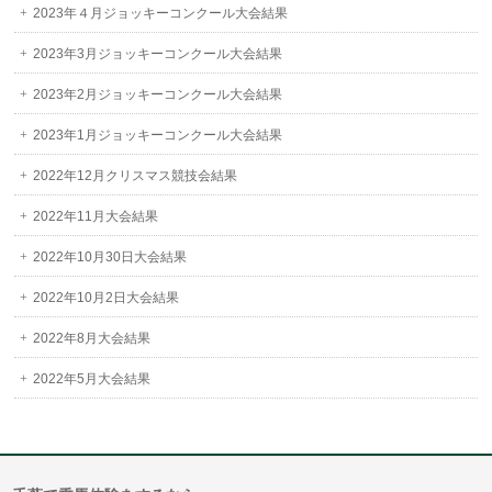
2023年４月ジョッキーコンクール大会結果
2023年3月ジョッキーコンクール大会結果
2023年2月ジョッキーコンクール大会結果
2023年1月ジョッキーコンクール大会結果
2022年12月クリスマス競技会結果
2022年11月大会結果
2022年10月30日大会結果
2022年10月2日大会結果
2022年8月大会結果
2022年5月大会結果