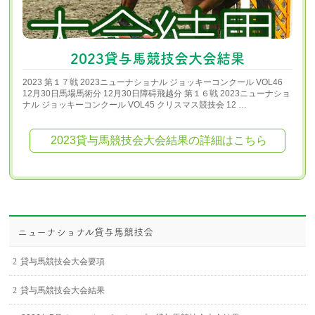
2023貸与馬競技会大会結果
2023 第１７戦 2023ニューナショナル ジョッキーコンクール VOL46
12月30日馬場馬術分 12月30日障碍飛越分 第１６戦 2023ニューナショ
ナル ジョッキーコンクール VOL45 クリスマス競技会 12 …
2023貸与馬競技会大会結果の詳細はこちら
ニューナショナル貸与馬競技会
貸与馬競技会大会要項
貸与馬競技会大会結果