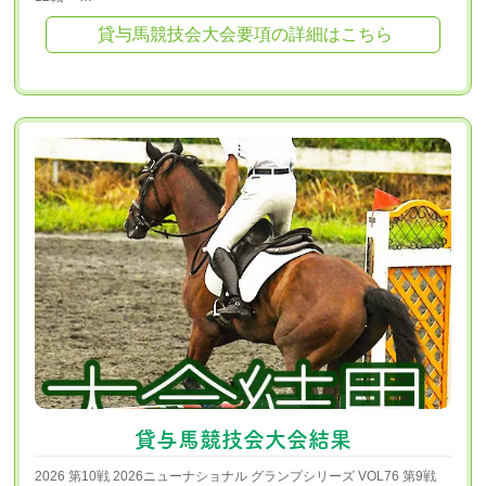
貸与馬競技会大会要項の詳細はこちら
貸与馬競技会大会結果
2026 第10戦 2026ニューナショナル グランプシリーズ VOL76 第9戦