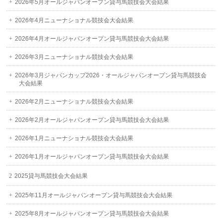
2026年5月オールジャパンオープン貸与馬競技会大会結果
2026年4月ニューナショナル競技会大会結果
2026年4月オールジャパンオープン貸与馬競技会大会結果
2026年3月ニューナショナル競技会大会結果
2026年3月ジャパンカップ2026・オールジャパンオープン貸与馬競技会
大会結果
2026年2月ニューナショナル競技会大会結果
2026年2月オールジャパンオープン貸与馬競技会大会結果
2026年1月ニューナショナル競技会大会結果
2026年1月オールジャパンオープン貸与馬競技会大会結果
2025貸与馬競技会大会結果
2025年11月オールジャパンオープン貸与馬競技会大会結果
2025年8月オールジャパンオープン貸与馬競技会大会結果