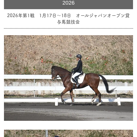
2026
2026年第1戦 1月17日～18日 オールジャパンオープン貸
与馬競技会