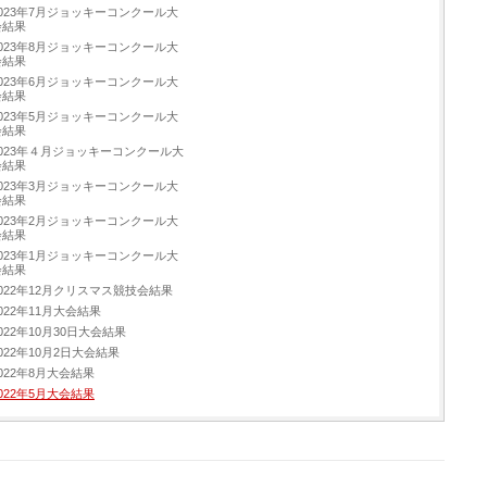
2023年7月ジョッキーコンクール大
会結果
2023年8月ジョッキーコンクール大
会結果
2023年6月ジョッキーコンクール大
会結果
2023年5月ジョッキーコンクール大
会結果
2023年４月ジョッキーコンクール大
会結果
2023年3月ジョッキーコンクール大
会結果
2023年2月ジョッキーコンクール大
会結果
2023年1月ジョッキーコンクール大
会結果
2022年12月クリスマス競技会結果
022年11月大会結果
022年10月30日大会結果
022年10月2日大会結果
022年8月大会結果
022年5月大会結果