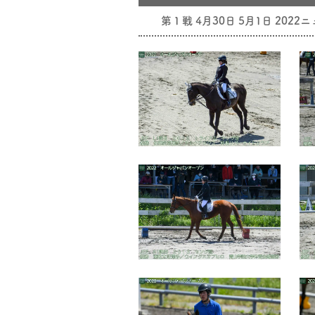
第１戦 4月30日 5月1日 2