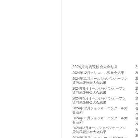
2024貸与馬競技会大会結果
2024年12月クリスマス競技会結果
2024年11月オールジャパンオープン
貸与馬競技会大会結果
2024年8月オールジャパンオープン
貸与馬競技会大会結果
2024年5月オールジャパンオープン
貸与馬競技会大会結果
2024年12月ジョッキーコンクール大
会結果
2024年11月ジョッキーコンクール大
会結果
2024年2月オールジャパンオープン
貸与馬競技会大会結果
2024年10月ジョッキーコンクール大