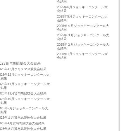
会結果
2025年6月ジョッキーコンクール大
会結果
2025年5月ジョッキーコンクール大
会結果
2025年４月ジョッキーコンクール大
会結果
2025年３月ジョッキーコンクール大
会結果
2025年２月ジョッキーコンクール大
会結果
2025年1月ジョッキーコンクール大
会結果
2023貸与馬競技会大会結果
2023年12月クリスマス競技会結果
2023年12月ジョッキーコンクール大
会結果
2023年11月ジョッキーコンクール大
会結果
2023年11月貸与馬競技会大会結果
2023年10月ジョッキーコンクール大
会結果
2023年9月ジョッキーコンクール大
会結果
2023年２月貸与馬競技会大会結果
2023年4月貸与馬競技会大会結果
2023年８月貸与馬競技会大会結果