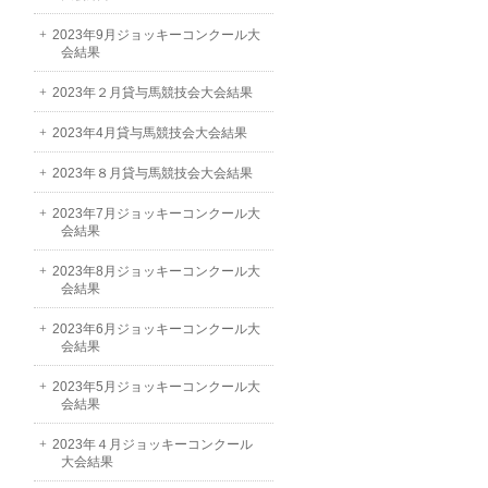
2023年9月ジョッキーコンクール大
会結果
2023年２月貸与馬競技会大会結果
2023年4月貸与馬競技会大会結果
2023年８月貸与馬競技会大会結果
2023年7月ジョッキーコンクール大
会結果
2023年8月ジョッキーコンクール大
会結果
2023年6月ジョッキーコンクール大
会結果
2023年5月ジョッキーコンクール大
会結果
2023年４月ジョッキーコンクール
大会結果