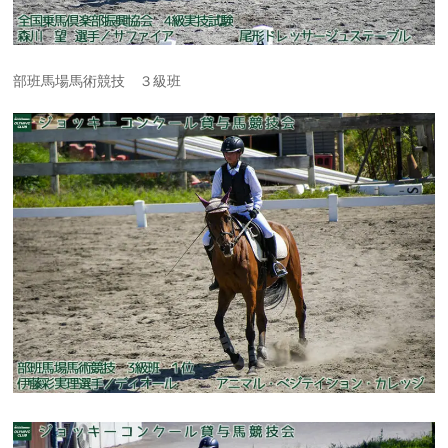
部班馬場馬術競技 ３級班