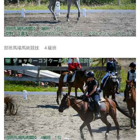
部班馬場馬術競技 ４級班