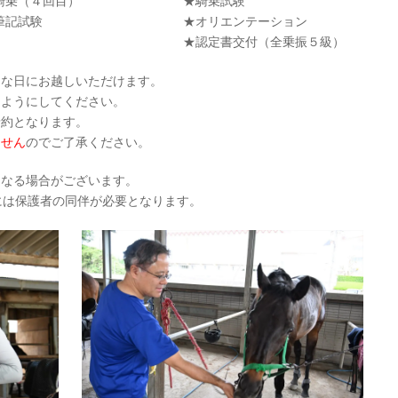
騎乗（４回目）
★騎乗試験
筆記試験
★オリエンテーション
★認定書交付（全乗振５級）
きな日にお越しいただけます。
るようにしてください。
予約となります。
ません
のでご了承ください。
になる場合がございます。
には保護者の同伴が必要となります。