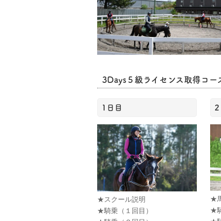
3Days５級ライセンス取得コー
1日目
★
★スクール説明
★
★騎乗（１回目）