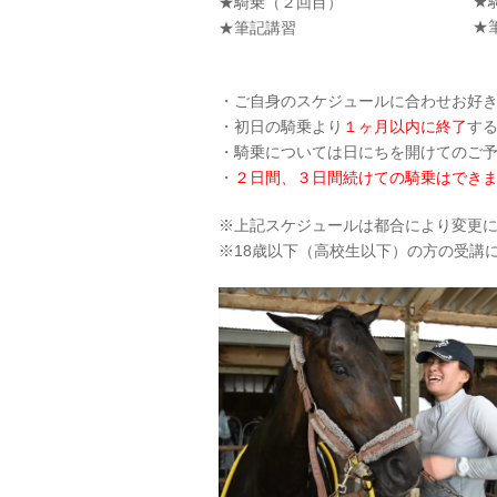
★
★騎乗（２回目）
★
★筆記講習
・ご自身のスケジュールに合わせお好
・初日の騎乗より
１ヶ月以内に終了
す
・騎乗については日にちを開けてのご
・
２日間、３日間続けての騎乗はでき
※上記スケジュールは都合により変更
※18歳以下（高校生以下）の方の受講