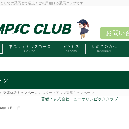
味としての乗馬まで幅広くご利用頂ける乗馬クラブです。
お問い
乗馬ライセンスコース
アクセス
初めての方へ
Course
Access
Beginner
ーン
»
乗馬体験キャンペーン
»
スタートアップ乗馬キャンペーン
著者：株式会社ニューオリンピッククラブ
6年07月17日