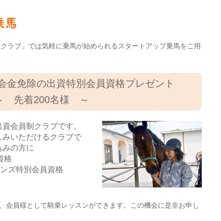
乗馬
ククラブ」では気軽に乗馬が始められるスタートアップ乗馬をご用
会金免除の出資特別会員資格プレゼント
～ 先着200名様 ～
出資会員制クラブです。
しみいただけるクラブで
込みの方に
資格
ロンズ特別会員資格
後も、会員様として騎乗レッスンができます。この機会に是非お申し