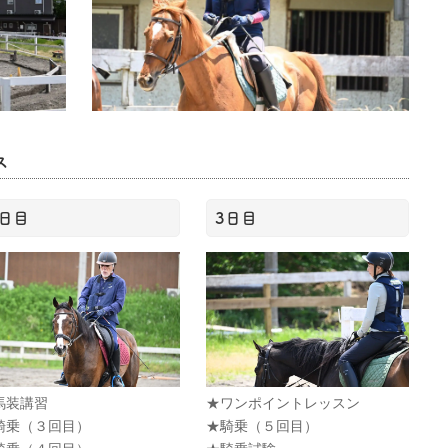
ス
2日目
3日目
馬装講習
★ワンポイントレッスン
騎乗（３回目）
★騎乗（５回目）