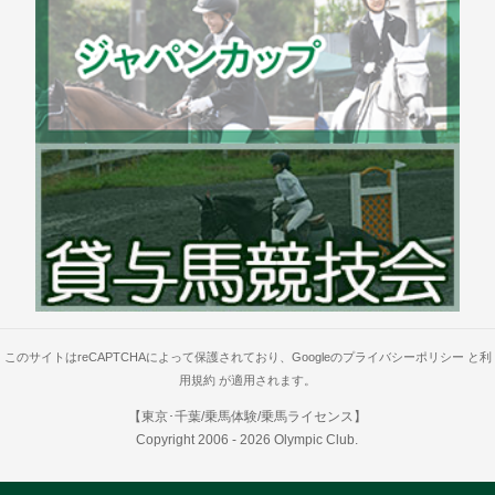
このサイトはreCAPTCHAによって保護されており、Googleの
プライバシーポリシー
と
利
用規約
が適用されます。
【東京･千葉/乗馬体験/乗馬ライセンス】
Copyright 2006 -
2026
Olympic Club
.