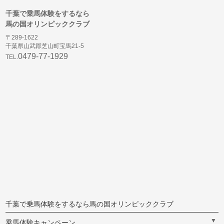
馬クラブ）
千葉で乗馬体験をするなら
三重県
ラ・シュボーシェ（乗馬クラブ）
馬の国オリンピッククラブ
〒289-1622
石川県
小松温泉牧場（育成牧場）
千葉県山武郡芝山町宝馬21-5
0479-77-1929
TEL.
滋賀県
信楽牧場（育成牧場） ／ 信楽ホースパーク（育成牧場）
／ JRA栗東トレーニングセンター（競馬場/厩務員）
京都府
宇治田原優駿ステーブル（育成牧場）
大阪府
ステイブル・シメール（乗馬クラブ）
岡山県
栄進牧場（育成牧場） ／ ドイツの森クローネンベルグ
（テーマパーク）
鳥取県
大山ヒルズ（育成牧場）
広島県
MRC（乗馬クラブ）
山口県
岩国乗馬クラブ（乗馬クラブ）
千葉で乗馬体験をするなら馬の国オリンピッククラブ
福岡県
福岡馬事公苑（乗馬クラブ）
▼
乗馬体験キャンペーン
佐賀県
佐賀競馬場（競馬場/厩務員）