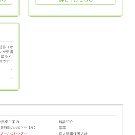
駈歩（か
ンが受講
５級ライ
適です
会員様ご案内
施設紹介
営業時間のお知らせ【夏】
沿革
スクールカレンダー
個人情報保護方針