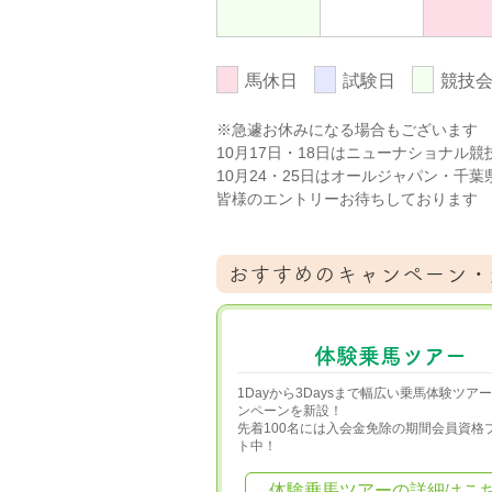
馬休日
試験日
競技
※急遽お休みになる場合もございます
10月17日・18日はニューナショナル競
10月24・25日はオールジャパン・千
皆様のエントリーお待ちしております
おすすめのキャンペーン・
体験乗馬ツアー
1Dayから3Daysまで幅広い乗馬体験ツア
ンペーンを新設！
先着100名には入会金免除の期間会員資格
ト中！
体験乗馬ツアーの詳細はこ