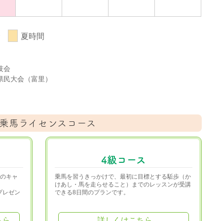
会
夏時間
技会
葉県民大会（富里）
乗馬ライセンスコース
4級コース
ーのキャ
乗馬を習うきっかけで、最初に目標とする駈歩（か
けあし・馬を走らせること）までのレッスンが受講
プレゼン
できる8日間のプランです。
ちら
詳しくはこちら