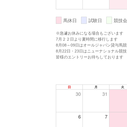
馬休日
試験日
競技
※急遽お休みになる場合もございます
7月２２日より夏時間に移行します
8月08～09日はオールジャパン貸与馬
8月22日・23日はニューナショナル競
皆様のエントリーお待ちしております
日
月
火
30
31
6
7