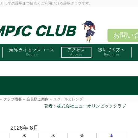
味としての乗馬まで幅広くご利用頂ける乗馬クラブです。
お問い
乗馬ライセンスコース
アクセス
初めての方へ
Course
Access
Beginner
»
クラブ概要
»
会員様ご案内
»
スクールカレンダー
著者：株式会社ニューオリンピッククラブ
2026年 8月
水
木
金
土