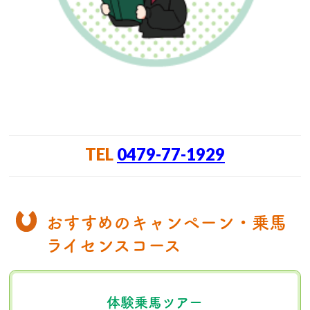
TEL
0479-77-1929
おすすめのキャンペーン・乗馬
ライセンスコース
体験乗馬ツアー