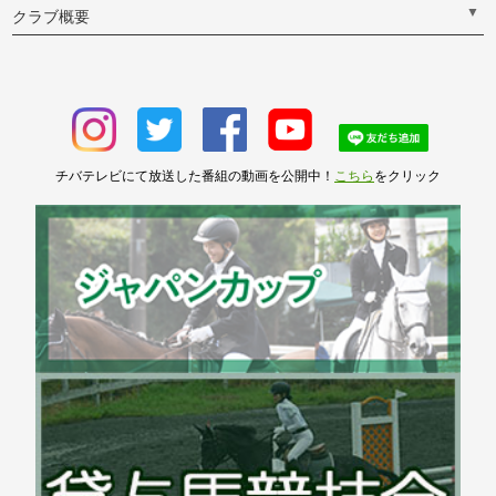
▼
クラブ概要
チバテレビにて放送した番組の動画を公開中！
こちら
をクリック