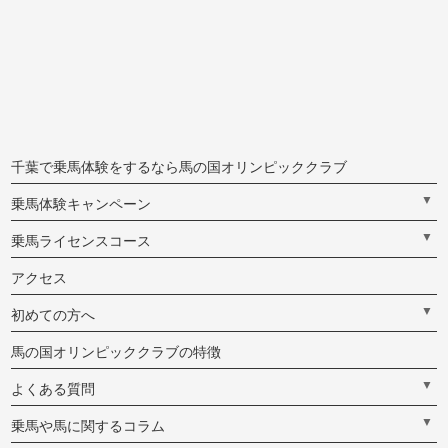
千葉で乗馬体験をするなら馬の国オリンピッククラブ
▼
乗馬体験キャンペーン
▼
乗馬ライセンスコース
アクセス
▼
初めての方へ
馬の国オリンピッククラブの特徴
▼
よくある質問
▼
乗馬や馬に関するコラム