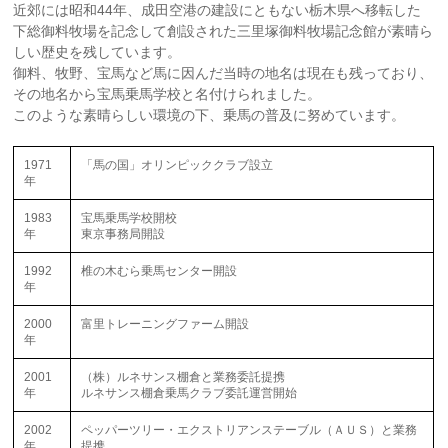
近郊には昭和44年、成田空港の建設にともない栃木県へ移転した
下総御料牧場を記念して創設された三里塚御料牧場記念館が素晴ら
しい歴史を残しています。
御料、牧野、宝馬など馬に因んだ当時の地名は現在も残っており、
その地名から宝馬乗馬学校と名付けられました。
このような素晴らしい環境の下、乗馬の普及に努めています。
1971
「馬の国」オリンピッククラブ設立
年
1983
宝馬乗馬学校開校
年
東京事務局開設
1992
椎の木むら乗馬センター開設
年
2000
富里トレーニングファーム開設
年
2001
（株）ルネサンス棚倉と業務委託提携
年
ルネサンス棚倉乗馬クラブ委託運営開始
2002
ペッパーツリー・エクストリアンステーブル（ＡＵＳ）と業務
年
提携