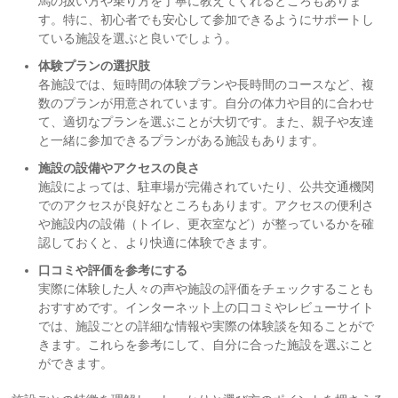
馬の扱い方や乗り方を丁寧に教えてくれるところもありま
す。特に、初心者でも安心して参加できるようにサポートし
ている施設を選ぶと良いでしょう。
体験プランの選択肢
各施設では、短時間の体験プランや長時間のコースなど、複
数のプランが用意されています。自分の体力や目的に合わせ
て、適切なプランを選ぶことが大切です。また、親子や友達
と一緒に参加できるプランがある施設もあります。
施設の設備やアクセスの良さ
施設によっては、駐車場が完備されていたり、公共交通機関
でのアクセスが良好なところもあります。アクセスの便利さ
や施設内の設備（トイレ、更衣室など）が整っているかを確
認しておくと、より快適に体験できます。
口コミや評価を参考にする
実際に体験した人々の声や施設の評価をチェックすることも
おすすめです。インターネット上の口コミやレビューサイト
では、施設ごとの詳細な情報や実際の体験談を知ることがで
きます。これらを参考にして、自分に合った施設を選ぶこと
ができます。