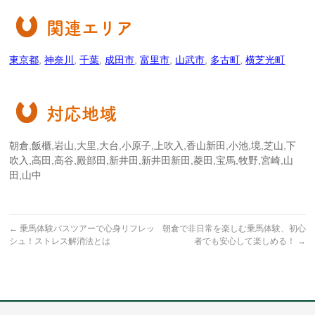
関連エリア
東京都
,
神奈川
,
千葉
,
成田市
,
富里市
,
山武市
,
多古町
,
横芝光町
対応地域
朝倉,飯櫃,岩山,大里,大台,小原子,上吹入,香山新田,小池,境,芝山,下
吹入,高田,高谷,殿部田,新井田,新井田新田,菱田,宝馬,牧野,宮崎,山
田,山中
←
乗馬体験バスツアーで心身リフレッ
朝倉で非日常を楽しむ乗馬体験、初心
シュ！ストレス解消法とは
者でも安心して楽しめる！
→