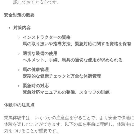
認しておくと安心です。
安全対策の概要
対策内容
インストラクターの資格
馬の取り扱いや指導方法、緊急対応に関する資格を保有
適切な装備の使用
ヘルメット、手綱、馬具の適切な使用が求められる
馬の健康管理
定期的な健康チェックと万全な体調管理
緊急時の対応
緊急対応マニュアルの整備、スタッフの訓練
体験中の注意点
乗馬体験中は、いくつかの注意点を守ることで、より安全で快適に
体験を楽しむことができます。以下の点を事前に理解し、体験中に
気をつけることが重要です。