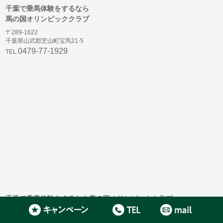
千葉で乗馬体験をするなら
馬の国オリンピッククラブ
〒289-1622
千葉県山武郡芝山町宝馬21-5
0479-77-1929
TEL.
千葉で乗馬体験をするなら馬の国オリンピッククラブ
▼
乗馬体験キャンペーン