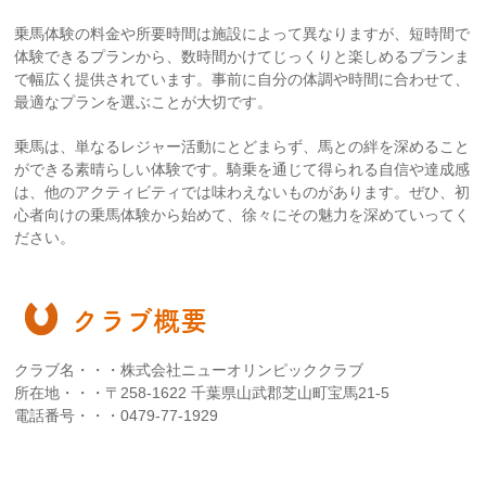
乗馬体験の料金や所要時間は施設によって異なりますが、短時間で
体験できるプランから、数時間かけてじっくりと楽しめるプランま
で幅広く提供されています。事前に自分の体調や時間に合わせて、
最適なプランを選ぶことが大切です。
乗馬は、単なるレジャー活動にとどまらず、馬との絆を深めること
ができる素晴らしい体験です。騎乗を通じて得られる自信や達成感
は、他のアクティビティでは味わえないものがあります。ぜひ、初
心者向けの乗馬体験から始めて、徐々にその魅力を深めていってく
ださい。
クラブ概要
クラブ名・・・株式会社ニューオリンピッククラブ
所在地・・・〒258-1622 千葉県山武郡芝山町宝馬21-5
電話番号・・・0479-77-1929