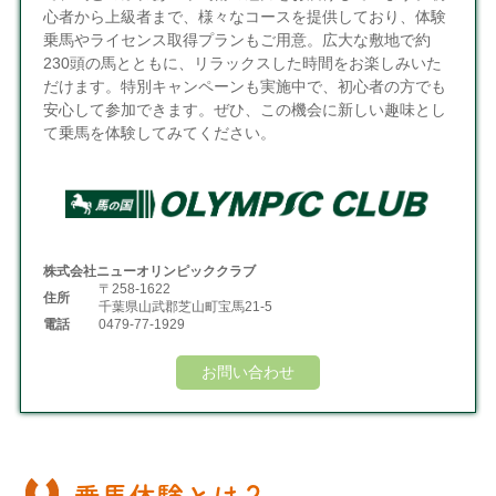
心者から上級者まで、様々なコースを提供しており、体験
乗馬やライセンス取得プランもご用意。広大な敷地で約
230頭の馬とともに、リラックスした時間をお楽しみいた
だけます。特別キャンペーンも実施中で、初心者の方でも
安心して参加できます。ぜひ、この機会に新しい趣味とし
て乗馬を体験してみてください。
株式会社ニューオリンピッククラブ
〒258-1622
住所
千葉県山武郡芝山町宝馬21-5
電話
0479-77-1929
お問い合わせ