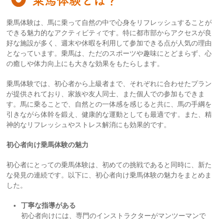
乗馬体験とは？
乗馬体験は、馬に乗って自然の中で心身をリフレッシュすることが
できる魅力的なアクティビティです。特に都市部からアクセスが良
好な施設が多く、週末や休暇を利用して参加できる点が人気の理由
となっています。乗馬は、ただのスポーツや趣味にとどまらず、心
の癒しや体力向上にも大きな効果をもたらします。
乗馬体験では、初心者から上級者まで、それぞれに合わせたプラン
が提供されており、家族や友人同士、また個人での参加もできま
す。馬に乗ることで、自然との一体感を感じると共に、馬の手綱を
引きながら体幹を鍛え、健康的な運動としても最適です。また、精
神的なリフレッシュやストレス解消にも効果的です。
初心者向け乗馬体験の魅力
初心者にとっての乗馬体験は、初めての挑戦であると同時に、新た
な発見の連続です。以下に、初心者向け乗馬体験の魅力をまとめま
した。
丁寧な指導がある
初心者向けには、専門のインストラクターがマンツーマンで