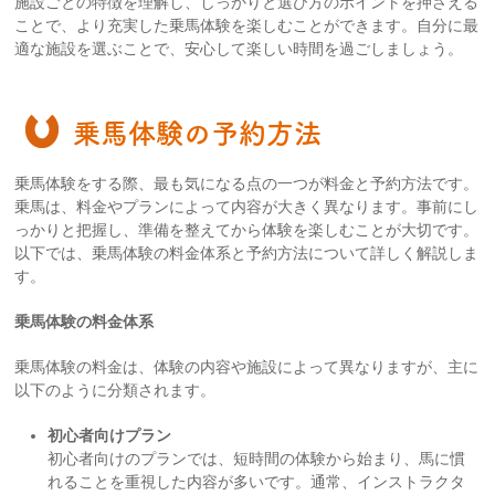
施設ごとの特徴を理解し、しっかりと選び方のポイントを押さえる
ことで、より充実した乗馬体験を楽しむことができます。自分に最
適な施設を選ぶことで、安心して楽しい時間を過ごしましょう。
乗馬体験の予約方法
乗馬体験をする際、最も気になる点の一つが料金と予約方法です。
乗馬は、料金やプランによって内容が大きく異なります。事前にし
っかりと把握し、準備を整えてから体験を楽しむことが大切です。
以下では、乗馬体験の料金体系と予約方法について詳しく解説しま
す。
乗馬体験の料金体系
乗馬体験の料金は、体験の内容や施設によって異なりますが、主に
以下のように分類されます。
初心者向けプラン
初心者向けのプランでは、短時間の体験から始まり、馬に慣
れることを重視した内容が多いです。通常、インストラクタ