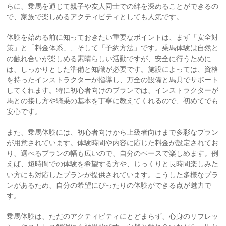
らに、乗馬を通じて親子や友人同士での絆を深めることができるの
で、家族で楽しめるアクティビティとしても人気です。
体験を始める前に知っておきたい重要なポイントは、まず「安全対
策」と「料金体系」、そして「予約方法」です。乗馬体験は自然と
の触れ合いが楽しめる素晴らしい活動ですが、安全に行うために
は、しっかりとした準備と知識が必要です。施設によっては、資格
を持ったインストラクターが指導し、万全の設備と馬具でサポート
してくれます。特に初心者向けのプランでは、インストラクターが
馬との接し方や騎乗の基本を丁寧に教えてくれるので、初めてでも
安心です。
また、乗馬体験には、初心者向けから上級者向けまで多彩なプラン
が用意されています。体験時間や内容に応じた料金が設定されてお
り、選べるプランの幅も広いので、自分のペースで楽しめます。例
えば、短時間での体験を希望する方や、じっくりと長時間楽しみた
い方にも対応したプランが提供されています。こうした多様なプラ
ンがあるため、自分の希望にぴったりの体験ができる点が魅力で
す。
乗馬体験は、ただのアクティビティにとどまらず、心身のリフレッ