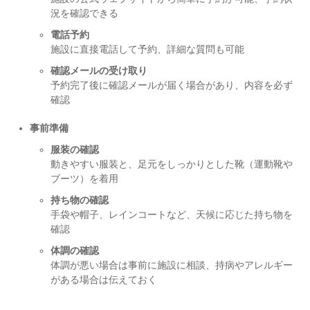
況を確認できる
電話予約
施設に直接電話して予約、詳細な質問も可能
確認メールの受け取り
予約完了後に確認メールが届く場合があり、内容を必ず
確認
事前準備
服装の確認
動きやすい服装と、足元をしっかりとした靴（運動靴や
ブーツ）を着用
持ち物の確認
手袋や帽子、レインコートなど、天候に応じた持ち物を
確認
体調の確認
体調が悪い場合は事前に施設に相談、持病やアレルギー
がある場合は伝えておく