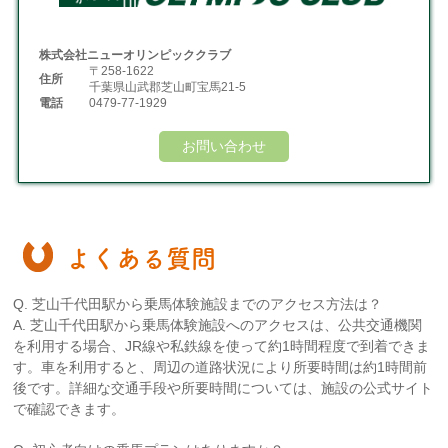
株式会社ニューオリンピッククラブ
〒258-1622
住所
千葉県山武郡芝山町宝馬21-5
電話
0479-77-1929
お問い合わせ
よくある質問
Q. 芝山千代田駅から乗馬体験施設までのアクセス方法は？
A. 芝山千代田駅から乗馬体験施設へのアクセスは、公共交通機関
を利用する場合、JR線や私鉄線を使って約1時間程度で到着できま
す。車を利用すると、周辺の道路状況により所要時間は約1時間前
後です。詳細な交通手段や所要時間については、施設の公式サイト
で確認できます。