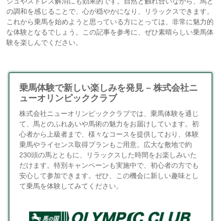
シュやストレス解消にも効果的です。自然と触れ合いながら、馬と
の調和を感じることで、心が穏やかになり、リラックスできます。
これから乗馬を始めようと思っている方にとっては、非常に魅力的
な体験となるでしょう。この記事を参考に、ぜひ素晴らしい乗馬体
験を楽しんでください。
乗馬体験で新しい楽しみを発見 – 株式会社ニ
ューオリンピッククラブ
株式会社ニューオリンピッククラブでは、乗馬体験を通じ
て、馬とのふれあいや馬術の魅力をお届けしています。初
心者から上級者まで、様々なコースを提供しており、体験
乗馬やライセンス取得プランもご用意。広大な敷地で約
230頭の馬とともに、リラックスした時間をお楽しみいた
だけます。特別キャンペーンも実施中で、初心者の方でも
安心して参加できます。ぜひ、この機会に新しい趣味とし
て乗馬を体験してみてください。