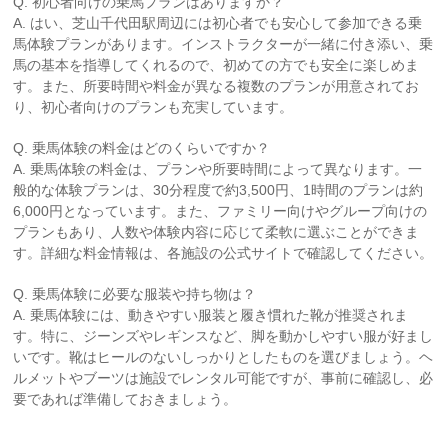
Q. 初心者向けの乗馬プランはありますか？
A. はい、芝山千代田駅周辺には初心者でも安心して参加できる乗
馬体験プランがあります。インストラクターが一緒に付き添い、乗
馬の基本を指導してくれるので、初めての方でも安全に楽しめま
す。また、所要時間や料金が異なる複数のプランが用意されてお
り、初心者向けのプランも充実しています。
Q. 乗馬体験の料金はどのくらいですか？
A. 乗馬体験の料金は、プランや所要時間によって異なります。一
般的な体験プランは、30分程度で約3,500円、1時間のプランは約
6,000円となっています。また、ファミリー向けやグループ向けの
プランもあり、人数や体験内容に応じて柔軟に選ぶことができま
す。詳細な料金情報は、各施設の公式サイトで確認してください。
Q. 乗馬体験に必要な服装や持ち物は？
A. 乗馬体験には、動きやすい服装と履き慣れた靴が推奨されま
す。特に、ジーンズやレギンスなど、脚を動かしやすい服が好まし
いです。靴はヒールのないしっかりとしたものを選びましょう。ヘ
ルメットやブーツは施設でレンタル可能ですが、事前に確認し、必
要であれば準備しておきましょう。