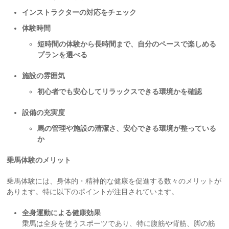
インストラクターの対応をチェック
体験時間
短時間の体験から長時間まで、自分のペースで楽しめる
プランを選べる
施設の雰囲気
初心者でも安心してリラックスできる環境かを確認
設備の充実度
馬の管理や施設の清潔さ、安心できる環境が整っている
か
乗馬体験のメリット
乗馬体験には、身体的・精神的な健康を促進する数々のメリットが
あります。特に以下のポイントが注目されています。
全身運動による健康効果
乗馬は全身を使うスポーツであり、特に腹筋や背筋、脚の筋