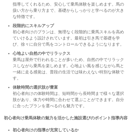
指導してくれるため、安心して乗馬体験を楽しめます。馬の
扱い方から乗り方まで、基礎からしっかりと学べるのが大き
な特徴です。
段階的にスキルアップ
初心者向けのプランは、無理なく段階的に乗馬スキルを高め
ていけるよう設計されています。最初は引き馬で基礎を学
び、徐々に自分で馬をコントロールできるようになります。
心地よい自然の中でリラックス
乗馬は屋外で行われることが多いため、自然の中でリラック
スしながら乗馬を楽しめます。心地よい風を感じながら馬と
一緒に走る感覚は、普段の生活では味わえない特別な体験で
す。
体験時間の選択肢が豊富
初心者向けの体験時間は、短時間から長時間まで様々な選択
肢があり、体力や時間に合わせて選ぶことができます。自分
に合ったプランを選べるのも魅力です。
初心者向け乗馬体験の魅力を活かした施設選びのポイント指導内容
初心者向けの指導が充実しているか