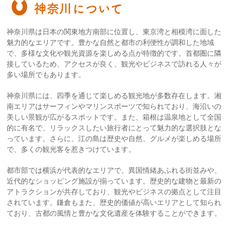
神奈川について
神奈川県は日本の関東地方南部に位置し、東京湾と相模湾に面した
魅力的なエリアです。豊かな自然と都市の利便性が調和した地域
で、多様な文化や観光資源を楽しめる点が特徴的です。首都圏に隣
接しているため、アクセスが良く、観光やビジネスで訪れる人々が
多い場所でもあります。
神奈川県には、四季を通じて楽しめる観光地が多数存在します。湘
南エリアはサーフィンやマリンスポーツで知られており、海沿いの
美しい景観が広がるスポットです。また、箱根は温泉地として全国
的に有名で、リラックスしたい旅行者にとって魅力的な選択肢とな
っています。さらに、江の島は歴史や自然、グルメが楽しめる場所
で、多くの観光客を惹きつけています。
都市部では横浜が代表的なエリアで、異国情緒あふれる街並みや、
近代的なショッピング施設が揃っています。歴史的な建物と最新の
アトラクションが共存しており、観光やビジネスの拠点として注目
されています。鎌倉もまた、歴史的価値が高いエリアとして知られ
ており、古都の風情と豊かな文化遺産を体験することができます。