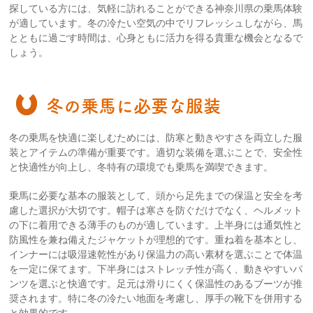
探している方には、気軽に訪れることができる神奈川県の乗馬体験
が適しています。冬の冷たい空気の中でリフレッシュしながら、馬
とともに過ごす時間は、心身ともに活力を得る貴重な機会となるで
しょう。
冬の乗馬に必要な服装
冬の乗馬を快適に楽しむためには、防寒と動きやすさを両立した服
装とアイテムの準備が重要です。適切な装備を選ぶことで、安全性
と快適性が向上し、冬特有の環境でも乗馬を満喫できます。
乗馬に必要な基本の服装として、頭から足先までの保温と安全を考
慮した選択が大切です。帽子は寒さを防ぐだけでなく、ヘルメット
の下に着用できる薄手のものが適しています。上半身には通気性と
防風性を兼ね備えたジャケットが理想的です。重ね着を基本とし、
インナーには吸湿速乾性があり保温力の高い素材を選ぶことで体温
を一定に保てます。下半身にはストレッチ性が高く、動きやすいパ
ンツを選ぶと快適です。足元は滑りにくく保温性のあるブーツが推
奨されます。特に冬の冷たい地面を考慮し、厚手の靴下を併用する