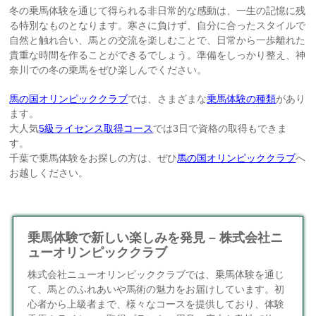
冬の乗馬体験を通じて得られる非日常的な感動は、一生の記憶に残
る特別なものとなります。寒さに負けず、自分に合ったスタイルで
自然と触れ合い、馬との交流を楽しむことで、日常から一歩離れた
貴重な時間を作ることができるでしょう。準備をしっかり整え、神
奈川での冬の乗馬をぜひ楽しんでください。
馬の国オリンピッククラブ
では、さまざまな
乗馬体験の種類
があり
ます。
大人気
5級ライセンス取得コース
では3日で資格の取得もできま
す。
千葉で乗馬体験をお探しの方は、ぜひ
馬の国オリンピッククラブ
へ
お越しください。
乗馬体験で新しい楽しみを発見 – 株式会社ニ
ューオリンピッククラブ
株式会社ニューオリンピッククラブでは、乗馬体験を通じ
て、馬とのふれあいや馬術の魅力をお届けしています。初
心者から上級者まで、様々なコースを提供しており、体験