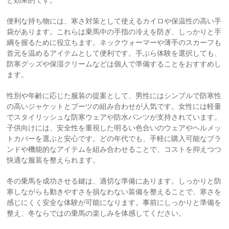
と効果的です。
便利な持ち物には、寒さ対策として使えるカイロや保温性の高い手
袋があります。これらは乗馬中の手指の冷えを防ぎ、しっかりと手
綱を握るために役立ちます。ネックウォーマーや薄手のスカーフも
首元を温めるアイテムとして便利です。手ぶら体験を選択しても、
防寒グッズや保湿クリームなどは個人で準備することをおすすめし
ます。
性別や年齢に応じた服装の提案として、男性にはシンプルで防寒性
の高いジャケットとブーツの組み合わせが人気です。女性には軽量
でスタイリッシュな防寒ウェアや防水パンツが支持されています。
子供向けには、安全性を重視した明るい色合いのウェアやヘルメッ
トカバーを選ぶと安心です。どの年代でも、手軽に購入可能なブラ
ンドや機能的なアイテムを組み合わせることで、コストを抑えつつ
快適な服装を整えられます。
冬の乗馬を成功させる鍵は、適切な準備にあります。しっかりと防
寒しながらも動きやすさを損なわない装備を整えることで、寒さを
感じにくく安全な体験が可能になります。事前にしっかりと準備を
整え、冬ならではの乗馬の楽しみを体感してください。