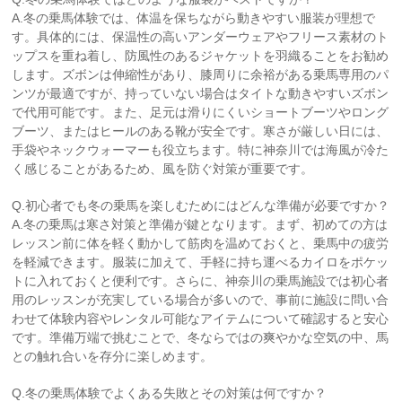
A.冬の乗馬体験では、体温を保ちながら動きやすい服装が理想で
す。具体的には、保温性の高いアンダーウェアやフリース素材のト
ップスを重ね着し、防風性のあるジャケットを羽織ることをお勧め
します。ズボンは伸縮性があり、膝周りに余裕がある乗馬専用のパ
ンツが最適ですが、持っていない場合はタイトな動きやすいズボン
で代用可能です。また、足元は滑りにくいショートブーツやロング
ブーツ、またはヒールのある靴が安全です。寒さが厳しい日には、
手袋やネックウォーマーも役立ちます。特に神奈川では海風が冷た
く感じることがあるため、風を防ぐ対策が重要です。
Q.初心者でも冬の乗馬を楽しむためにはどんな準備が必要ですか？
A.冬の乗馬は寒さ対策と準備が鍵となります。まず、初めての方は
レッスン前に体を軽く動かして筋肉を温めておくと、乗馬中の疲労
を軽減できます。服装に加えて、手軽に持ち運べるカイロをポケッ
トに入れておくと便利です。さらに、神奈川の乗馬施設では初心者
用のレッスンが充実している場合が多いので、事前に施設に問い合
わせて体験内容やレンタル可能なアイテムについて確認すると安心
です。準備万端で挑むことで、冬ならではの爽やかな空気の中、馬
との触れ合いを存分に楽しめます。
Q.冬の乗馬体験でよくある失敗とその対策は何ですか？