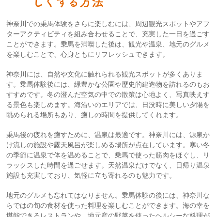
しくする方法
神奈川での乗馬体験をさらに楽しむには、周辺観光スポットやアフ
ターアクティビティを組み合わせることで、充実した一日を過ごす
ことができます。乗馬を満喫した後は、観光や温泉、地元のグルメ
を楽しむことで、心身ともにリフレッシュできます。
神奈川には、自然や文化に触れられる観光スポットが多くありま
す。乗馬体験後には、緑豊かな公園や歴史的建造物を訪れるのもお
すすめです。冬の澄んだ空気の中での散策は心地よく、写真映えす
る景色も楽しめます。海沿いのエリアでは、日没時に美しい夕陽を
眺められる場所もあり、癒しの時間を提供してくれます。
乗馬後の疲れを癒すために、温泉は最適です。神奈川には、源泉か
け流しの施設や露天風呂が楽しめる場所が点在しています。寒い冬
の季節に温泉で体を温めることで、乗馬で使った筋肉をほぐし、リ
ラックスした時間を過ごせます。天然温泉だけでなく、日帰り温泉
施設も充実しており、気軽に立ち寄れるのも魅力です。
地元のグルメも忘れてはなりません。乗馬体験の後には、神奈川な
らではの旬の食材を使った料理を楽しむことができます。海の幸を
堪能できるレストランや、地元産の野菜を使ったヘルシーな料理が