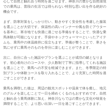
心して自然と触れ合う時間を過ごせます。神奈川の豊かな自然環境
での乗馬は、普段の生活では得られない特別な思い出を作る絶好の
機会です。
まず、防寒対策をしっかり行い、動きやすく安全性を考慮した服装
を選ぶことが大切です。保温性の高いインナーや風を防ぐアウター
を基本に、寒冷地でも快適に過ごせる準備をすることで、快適な乗
馬体験が可能になります。手袋やネックウォーマーといったアイテ
ムも、乗馬中の体温維持に役立ちます。準備が整うことで、寒さを
気にせずに乗馬そのものを存分に楽しむことができます。
次に、自分に合った施設やプランを選ぶことが成功の鍵となりま
す。初心者向けのコースや、少人数制で丁寧に指導してくれる施設
を選ぶことで、乗馬への不安を軽減できます。また、冬季限定の特
別プランや体験コースを取り入れることで、より充実した時間を過
ごすことができます。
乗馬を満喫した後は、周辺の観光スポットや温泉で体を癒し、地元
のグルメを楽しむことで一日を締めくくるのもおすすめです。自然
と触れ合う乗馬体験に加え、神奈川ならではの豊かな文化や味覚を
満喫することで、より思い出深い一日を過ごすことができます。