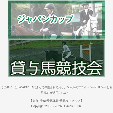
このサイトはreCAPTCHAによって保護されており、Googleの
プライバシーポリシー
と
利
用規約
が適用されます。
【東京･千葉/乗馬体験/乗馬ライセンス】
Copyright 2006 -
2026
Olympic Club
.