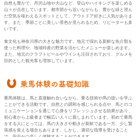
自然も豊かで、丹沢山地や大山など、登山やハイキングを楽しめる
山々が点在しています。都市部から近いながらも、豊かな緑と澄ん
だ空気を味わえるスポットとして、アウトドア好きに人気がありま
す。また、季節ごとに美しい景色が見られるため、リピーターも多
いです。
食文化も神奈川県の大きな魅力です。地元で採れる新鮮な魚介類を
使った料理や、地域特産の野菜を活かしたメニューが楽しめます。
また、地元のクラフトビールやワインも注目されており、グルメを
目的とした観光客も増加しています。
乗馬体験の基礎知識
乗馬体験は、馬と直接触れ合いながら、乗る技術や馬の扱いを学ぶ
ことができる活動です。自然との調和を感じられる点や、馬とのコ
ミュニケーションを通じて心身をリフレッシュさせる効果があり、
初心者から上級者まで幅広い人々に親しまれています。初めて乗馬
をする人にとっては、馬の大きさや動きが新鮮である一方、少し緊
張感を覚える場合もあります。しかし、適切な指導を受けること
で、安全かつ楽しく体験することができます。