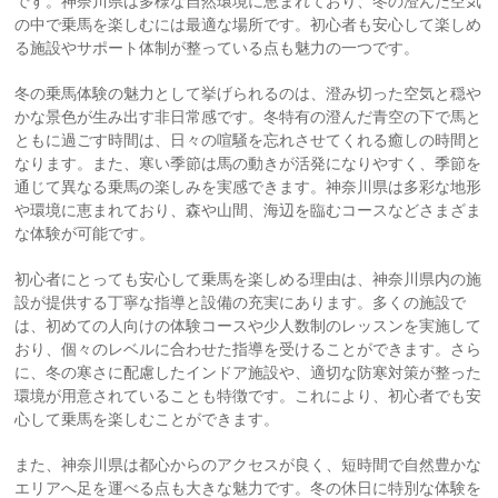
です。神奈川県は多様な自然環境に恵まれており、冬の澄んだ空気
の中で乗馬を楽しむには最適な場所です。初心者も安心して楽しめ
る施設やサポート体制が整っている点も魅力の一つです。
冬の乗馬体験の魅力として挙げられるのは、澄み切った空気と穏や
かな景色が生み出す非日常感です。冬特有の澄んだ青空の下で馬と
ともに過ごす時間は、日々の喧騒を忘れさせてくれる癒しの時間と
なります。また、寒い季節は馬の動きが活発になりやすく、季節を
通じて異なる乗馬の楽しみを実感できます。神奈川県は多彩な地形
や環境に恵まれており、森や山間、海辺を臨むコースなどさまざま
な体験が可能です。
初心者にとっても安心して乗馬を楽しめる理由は、神奈川県内の施
設が提供する丁寧な指導と設備の充実にあります。多くの施設で
は、初めての人向けの体験コースや少人数制のレッスンを実施して
おり、個々のレベルに合わせた指導を受けることができます。さら
に、冬の寒さに配慮したインドア施設や、適切な防寒対策が整った
環境が用意されていることも特徴です。これにより、初心者でも安
心して乗馬を楽しむことができます。
また、神奈川県は都心からのアクセスが良く、短時間で自然豊かな
エリアへ足を運べる点も大きな魅力です。冬の休日に特別な体験を