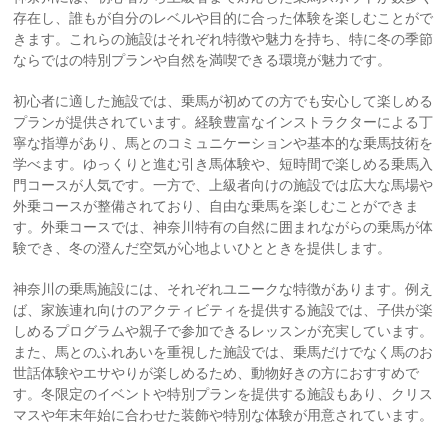
存在し、誰もが自分のレベルや目的に合った体験を楽しむことがで
きます。これらの施設はそれぞれ特徴や魅力を持ち、特に冬の季節
ならではの特別プランや自然を満喫できる環境が魅力です。
初心者に適した施設では、乗馬が初めての方でも安心して楽しめる
プランが提供されています。経験豊富なインストラクターによる丁
寧な指導があり、馬とのコミュニケーションや基本的な乗馬技術を
学べます。ゆっくりと進む引き馬体験や、短時間で楽しめる乗馬入
門コースが人気です。一方で、上級者向けの施設では広大な馬場や
外乗コースが整備されており、自由な乗馬を楽しむことができま
す。外乗コースでは、神奈川特有の自然に囲まれながらの乗馬が体
験でき、冬の澄んだ空気が心地よいひとときを提供します。
神奈川の乗馬施設には、それぞれユニークな特徴があります。例え
ば、家族連れ向けのアクティビティを提供する施設では、子供が楽
しめるプログラムや親子で参加できるレッスンが充実しています。
また、馬とのふれあいを重視した施設では、乗馬だけでなく馬のお
世話体験やエサやりが楽しめるため、動物好きの方におすすめで
す。冬限定のイベントや特別プランを提供する施設もあり、クリス
マスや年末年始に合わせた装飾や特別な体験が用意されています。