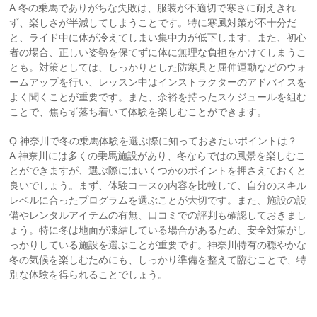
A.冬の乗馬でありがちな失敗は、服装が不適切で寒さに耐えきれ
ず、楽しさが半減してしまうことです。特に寒風対策が不十分だ
と、ライド中に体が冷えてしまい集中力が低下します。また、初心
者の場合、正しい姿勢を保てずに体に無理な負担をかけてしまうこ
とも。対策としては、しっかりとした防寒具と屈伸運動などのウォ
ームアップを行い、レッスン中はインストラクターのアドバイスを
よく聞くことが重要です。また、余裕を持ったスケジュールを組む
ことで、焦らず落ち着いて体験を楽しむことができます。
Q.神奈川で冬の乗馬体験を選ぶ際に知っておきたいポイントは？
A.神奈川には多くの乗馬施設があり、冬ならではの風景を楽しむこ
とができますが、選ぶ際にはいくつかのポイントを押さえておくと
良いでしょう。まず、体験コースの内容を比較して、自分のスキル
レベルに合ったプログラムを選ぶことが大切です。また、施設の設
備やレンタルアイテムの有無、口コミでの評判も確認しておきまし
ょう。特に冬は地面が凍結している場合があるため、安全対策がし
っかりしている施設を選ぶことが重要です。神奈川特有の穏やかな
冬の気候を楽しむためにも、しっかり準備を整えて臨むことで、特
別な体験を得られることでしょう。