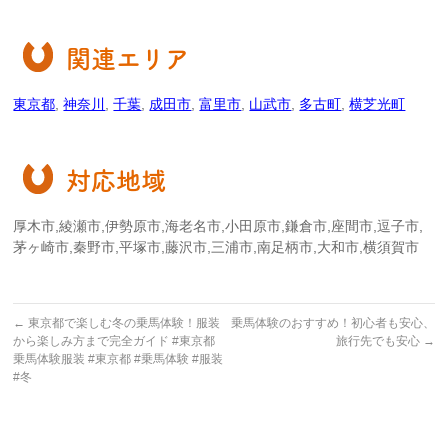
関連エリア
東京都
,
神奈川
,
千葉
,
成田市
,
富里市
,
山武市
,
多古町
,
横芝光町
対応地域
厚木市,綾瀬市,伊勢原市,海老名市,小田原市,鎌倉市,座間市,逗子市,
茅ヶ崎市,秦野市,平塚市,藤沢市,三浦市,南足柄市,大和市,横須賀市
←
東京都で楽しむ冬の乗馬体験！服装
乗馬体験のおすすめ！初心者も安心、
から楽しみ方まで完全ガイド #東京都
旅行先でも安心
→
乗馬体験服装 #東京都 #乗馬体験 #服装
#冬