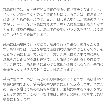
乗馬体験では、まず基本的な装備の装着や乗り方を学びます。ヘル
メットやグローブなどの安全装備を身につけることは、乗馬を安全
に楽しむための第一歩です。また、初心者の場合は、施設のスタッ
フがサポートしながら馬に乗るので、馬との接触に慣れることがで
きます。体験の初めには、馬上での姿勢やバランスを学び、歩く馬
に合わせた動きを練習します。
乗馬には馬場内で行う方法と、屋外で行う外乗の二種類がありま
す。馬場内では、安全な環境で基礎的な技術を学ぶことができ、初
心者や子供にも適しています。一方、外乗は自然の中で馬に乗り、
景色を楽しみながら進む体験で、より冒険心を感じられる内容で
す。外乗では、馬の動きに適応する技術が必要になるため、事前に
基礎をしっかり学んでおくことが推奨されます。
乗馬の魅力の一つは、馬との信頼関係を築くことです。馬は非常に
敏感な動物であり、騎乗者の声や動きに応じて反応します。そのた
め、乗馬を通じて馬の気持ちを理解し、適切に接するスキルを学ぶ
ことが大切です。このような体験は、動物との関わり方を学ぶ良い
機会にもなります。