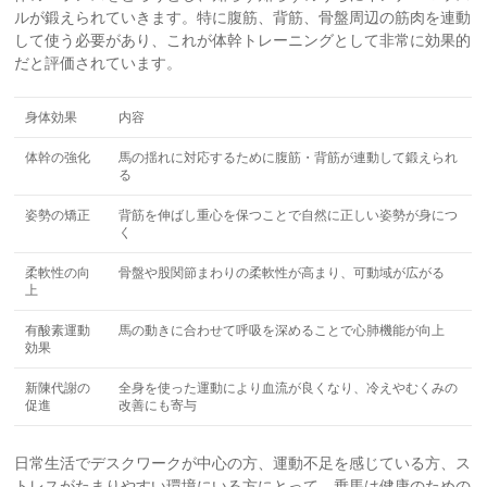
ルが鍛えられていきます。特に腹筋、背筋、骨盤周辺の筋肉を連動
して使う必要があり、これが体幹トレーニングとして非常に効果的
だと評価されています。
身体効果
内容
体幹の強化
馬の揺れに対応するために腹筋・背筋が連動して鍛えられ
る
姿勢の矯正
背筋を伸ばし重心を保つことで自然に正しい姿勢が身につ
く
柔軟性の向
骨盤や股関節まわりの柔軟性が高まり、可動域が広がる
上
有酸素運動
馬の動きに合わせて呼吸を深めることで心肺機能が向上
効果
新陳代謝の
全身を使った運動により血流が良くなり、冷えやむくみの
促進
改善にも寄与
日常生活でデスクワークが中心の方、運動不足を感じている方、ス
トレスがたまりやすい環境にいる方にとって、乗馬は健康のための