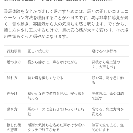
乗馬体験を安全かつ楽しく過ごすためには、馬との正しいコミュニ
ケーション方法を理解することが不可欠です。馬は非常に感覚が鋭
く、音や動き、雰囲気から人の気持ちを感じ取ります。ですから、
接し方を少し工夫するだけで、馬の安心感が大きく変わり、その場
の空気もぐっと穏やかになります。
行動項目
正しい接し方
避けるべき行為
近づき方
横から静かに、声をかけながら
背後から急に近づ
く、大声を出す
触れ方
首や肩を優しくなでる
顔や耳、尾を急に触
る
声かけ
穏やかな声で名前を呼ぶ、安心感を
突然叫ぶ、命令口調
与える
で話す
動き方
馬のペースに合わせてゆっくりと行
慌てる、急に方向を
動
変える
接した後
感謝の気持ちを込めた声かけや軽い
無言で立ち去る、無
の態度
タッチで終了させる
関心にする