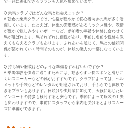
で一緒に参加できるプランも人気を集めています。
Q.乗馬クラブではどんな馬と出会えますか？
A.朝倉の乗馬クラブでは、性格が穏やかで初心者向きの馬が多く活
躍しています。たとえば、体重の安定感があるミックス種や、表情
が豊かで親しみやすいポニーなど、参加者の年齢や体格に合わせて
馬が選ばれます。馬それぞれに個性があり、事前に名前や性格を教
えてもらえるクラブもあります。ふれあいを通じて、馬との信頼関
係が築かれていく時間そのものが、体験の魅力の一部になっていま
す。
Q.持ち物や服装はどのような準備をすればいいですか？
A.乗馬体験を快適に過ごすためには、動きやすい長ズボンと滑りに
くいスニーカーなどの靴がおすすめです。クラブによっては、ヘル
メットや手袋などのレンタルが用意されており、手ぶらでも体験で
きるプランもあります。日焼けや虫対策に加えて、天候に応じたレ
インコートの持参も検討すると安心です。季節によって服装の工夫
も変わりますので、事前にスタッフから案内を受けるとよりスムー
ズに準備ができます。