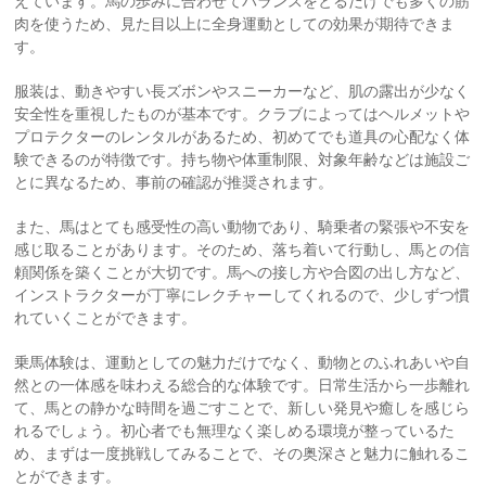
えています。馬の歩みに合わせてバランスをとるだけでも多くの筋
肉を使うため、見た目以上に全身運動としての効果が期待できま
す。
服装は、動きやすい長ズボンやスニーカーなど、肌の露出が少なく
安全性を重視したものが基本です。クラブによってはヘルメットや
プロテクターのレンタルがあるため、初めてでも道具の心配なく体
験できるのが特徴です。持ち物や体重制限、対象年齢などは施設ご
とに異なるため、事前の確認が推奨されます。
また、馬はとても感受性の高い動物であり、騎乗者の緊張や不安を
感じ取ることがあります。そのため、落ち着いて行動し、馬との信
頼関係を築くことが大切です。馬への接し方や合図の出し方など、
インストラクターが丁寧にレクチャーしてくれるので、少しずつ慣
れていくことができます。
乗馬体験は、運動としての魅力だけでなく、動物とのふれあいや自
然との一体感を味わえる総合的な体験です。日常生活から一歩離れ
て、馬との静かな時間を過ごすことで、新しい発見や癒しを感じら
れるでしょう。初心者でも無理なく楽しめる環境が整っているた
め、まずは一度挑戦してみることで、その奥深さと魅力に触れるこ
とができます。