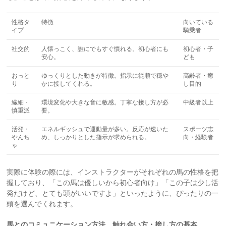
性格タ
特徴
向いている
イプ
騎乗者
社交的
人懐っこく、誰にでもすぐ慣れる。初心者にも
初心者・子
安心。
ども
おっと
ゆっくりとした動きが特徴。指示に従順で穏や
高齢者・癒
り
かに接してくれる。
し目的
繊細・
環境変化や大きな音に敏感。丁寧な接し方が必
中級者以上
慎重派
要。
活発・
エネルギッシュで運動量が多い。反応が速いた
スポーツ志
やんち
め、しっかりとした指示が求められる。
向・経験者
ゃ
実際に体験の際には、インストラクターがそれぞれの馬の性格を把
握しており、「この馬は優しいから初心者向け」「この子は少し活
発だけど、とても頭がいいですよ」といったように、ぴったりの一
頭を選んでくれます。
馬とのコミュニケーション方法、触れ合い方・接し方の基本