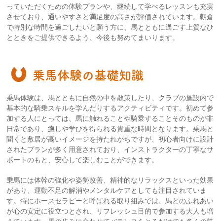
っていただくための体験プランや、継続して学べるレッスンも充実
させており、通いやすさと満足度の高さが評価されています。朝倉
で特別な時間を過ごしたいと願う方に、馬とともに過ごす上質なひ
とときをご提供できるよう、今後も努めてまいります。
乗馬体験の基礎知識
乗馬体験は、馬とともに自然の中を散策したり、クラブの施設内で
基本的な騎乗スキルを学んだりするアクティビティです。初めて参
加する人にとっては、馬に触れることや騎乗することそのものが非
日常であり、癒しや学びを得られる貴重な時間となります。乗馬と
聞くと敷居が高いイメージを持たれがちですが、初心者向けに設計
されたプランが多く用意されており、インストラクターの丁寧なサ
ポートのもと、安心して楽しむことができます。
乗馬には体幹の強化や姿勢改善、精神的なリラックスといった効果
があり、運動不足の解消やメンタルケアとしても注目されていま
す。特にホースセラピーと呼ばれる取り組みでは、馬とのふれあい
が心の安定に役立つとされ、リフレッシュ目的で参加する大人も増