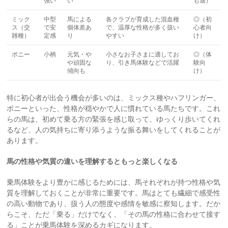
強い
い
も適）
ミック
中型
馬による
各クラブが育成した混血種
◎（初
ス（交
で安
個体差あ
で、温厚な性格が多く扱い
心者向
雑種）
定感
り
やすい
け）
ポニー
小柄
元気・や
小さなお子さまに適してお
◎（体
や頑固な
り、引き馬体験などで活躍
験向
傾向も
け）
特に初心者が出会う機会が多いのは、ミックス種やハフリンガー、
ポニーといった、性格が穏やかで人に慣れている馬たちです。これ
らの馬は、初めて乗る方の緊張を感じ取って、ゆっくり歩いてくれ
るなど、人の気持ちに寄り添うような振る舞いをしてくれることが
あります。
馬の性格や気質の違いを理解するともっと楽しくなる
乗馬体験をより豊かに感じるためには、馬それぞれが持つ性格や気
質を理解しておくことが非常に重要です。馬はとても繊細で感受性
の高い動物であり、扱う人の態度や感情を敏感に察知します。だか
らこそ、ただ「乗る」だけでなく、「その馬の性格に合わせて接す
る」ことが乗馬体験を深めるカギになります。