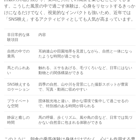
す。こうした風景の中で過ごす体験は、心身をリセットするきっか
けになるだけでなく、視覚的なインパクトも強いため、近年では
「SNS映え」するアクティビティとしても人気が高まっています。
非日常的な体
内容
験項目
自然の中での
耳納連山や田園地帯を見渡しながら、自然と一体になっ
乗馬
たような時間が過ごせる
馬とのふれあ
触れる、エサをあげる、毛づくろいなど、日常にはない
い
動物との関係構築ができる
SNS映えする
四季の自然、山や川を背景にした撮影スポットが豊富
ロケーション
で、写真・動画に収めやすい
プライベート
団体観光地と違い、静かな環境で集中して過ごせるの
な空間
で、特別感のある時間が得られる
静寂と癒しの
馬の呼吸、歩くリズム、風や鳥の音など、日常では気づ
時間
かない自然音に包まれる体験ができる
このように、朝倉の乗馬体験は身体だけでなく、心にも作用する豊