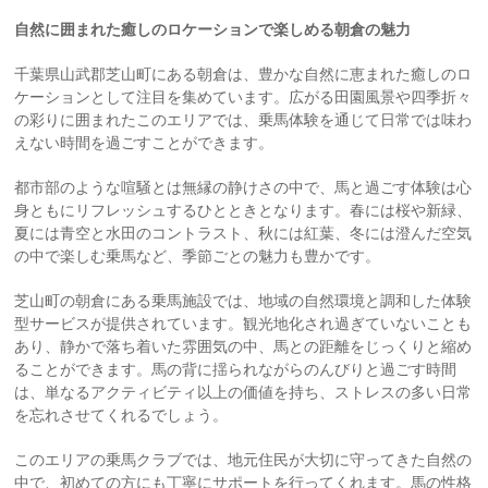
自然に囲まれた癒しのロケーションで楽しめる朝倉の魅力
千葉県山武郡芝山町にある朝倉は、豊かな自然に恵まれた癒しのロ
ケーションとして注目を集めています。広がる田園風景や四季折々
の彩りに囲まれたこのエリアでは、乗馬体験を通じて日常では味わ
えない時間を過ごすことができます。
都市部のような喧騒とは無縁の静けさの中で、馬と過ごす体験は心
身ともにリフレッシュするひとときとなります。春には桜や新緑、
夏には青空と水田のコントラスト、秋には紅葉、冬には澄んだ空気
の中で楽しむ乗馬など、季節ごとの魅力も豊かです。
芝山町の朝倉にある乗馬施設では、地域の自然環境と調和した体験
型サービスが提供されています。観光地化され過ぎていないことも
あり、静かで落ち着いた雰囲気の中、馬との距離をじっくりと縮め
ることができます。馬の背に揺られながらのんびりと過ごす時間
は、単なるアクティビティ以上の価値を持ち、ストレスの多い日常
を忘れさせてくれるでしょう。
このエリアの乗馬クラブでは、地元住民が大切に守ってきた自然の
中で、初めての方にも丁寧にサポートを行ってくれます。馬の性格