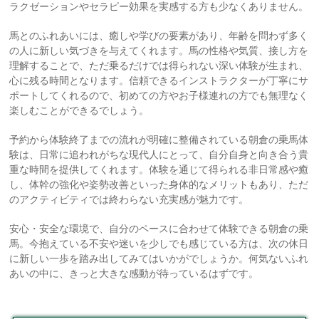
ラクゼーションやセラピー効果を実感する方も少なくありません。
馬とのふれあいには、癒しや学びの要素があり、年齢を問わず多く
の人に新しい気づきを与えてくれます。馬の性格や気質、接し方を
理解することで、ただ乗るだけでは得られない深い体験が生まれ、
心に残る時間となります。信頼できるインストラクターが丁寧にサ
ポートしてくれるので、初めての方やお子様連れの方でも無理なく
楽しむことができるでしょう。
予約から体験終了までの流れが明確に整備されている朝倉の乗馬体
験は、日常に追われがちな現代人にとって、自分自身と向き合う貴
重な時間を提供してくれます。体験を通じて得られる非日常感や癒
し、体幹の強化や姿勢改善といった身体的なメリットもあり、ただ
のアクティビティでは終わらない充実感が魅力です。
安心・安全な環境で、自分のペースに合わせて体験できる朝倉の乗
馬。今抱えている不安や迷いを少しでも感じている方は、次の休日
に新しい一歩を踏み出してみてはいかがでしょうか。何気ないふれ
あいの中に、きっと大きな感動が待っているはずです。