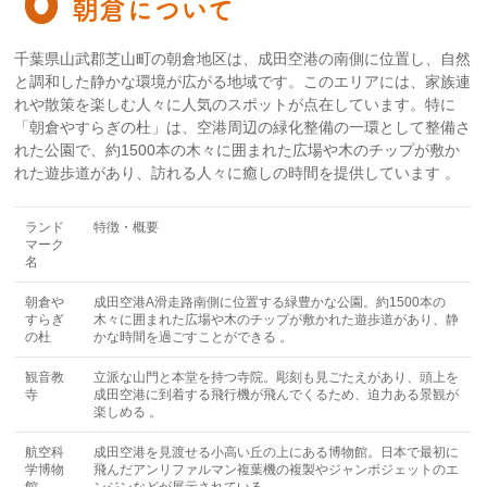
朝倉について
千葉県山武郡芝山町の朝倉地区は、成田空港の南側に位置し、自然
と調和した静かな環境が広がる地域です。このエリアには、家族連
れや散策を楽しむ人々に人気のスポットが点在しています。特に
「朝倉やすらぎの杜」は、空港周辺の緑化整備の一環として整備さ
れた公園で、約1500本の木々に囲まれた広場や木のチップが敷か
れた遊歩道があり、訪れる人々に癒しの時間を提供しています 。
ランド
特徴・概要
マーク
名
朝倉や
成田空港A滑走路南側に位置する緑豊かな公園。約1500本の
すらぎ
木々に囲まれた広場や木のチップが敷かれた遊歩道があり、静
の杜
かな時間を過ごすことができる 。
観音教
立派な山門と本堂を持つ寺院。彫刻も見ごたえがあり、頭上を
寺
成田空港に到着する飛行機が飛んでくるため、迫力ある景観が
楽しめる 。
航空科
成田空港を見渡せる小高い丘の上にある博物館。日本で最初に
学博物
飛んだアンリファルマン複葉機の複製やジャンボジェットのエ
館
ンジンなどが展示されている 。