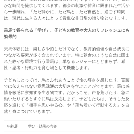
かな時間を提供してくれます。都会の刺激や雑音に囲まれた生活か
ら一歩離れ、「ただ静かに、ただ馬と、ただ自然と」過ごす時間
は、現代に生きる人々にとって貴重な非日常の贈り物となります。
乗馬で得られる「学び」、子どもの教育や大人のリフレッシュにも
効果的
乗馬体験には、楽しさや癒しだけでなく、教育的価値や自己成長に
つながる要素が多く含まれています。特に朝倉のような自然に囲ま
れた静かな環境で行う乗馬は、単なるレジャーにとどまらず、感
性・思考・行動力を育む場として機能します。
子どもにとっては、馬とふれあうことで命の尊さを感じたり、言葉
では伝えられない意思疎通の大切さを学ぶことができます。馬は感
情を敏感に察知する生き物です。だからこそ、声を荒げたり、急に
動いたりするとすぐに馬は反応します。子どもたちは、そうした反
応を通じて「相手を思いやる心」や「落ち着いて行動する力」を自
然と身につけていきます。
年齢層
学び・効果の内容