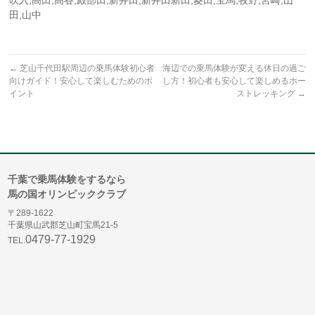
田,山中
←
芝山千代田駅周辺の乗馬体験初心者
海辺での乗馬体験が変える休日の過ご
向けガイド！安心して楽しむためのポ
し方！初心者も安心して楽しめるホー
イント
ストレッキング
→
千葉で乗馬体験をするなら
馬の国オリンピッククラブ
〒289-1622
千葉県山武郡芝山町宝馬21-5
0479-77-1929
TEL.