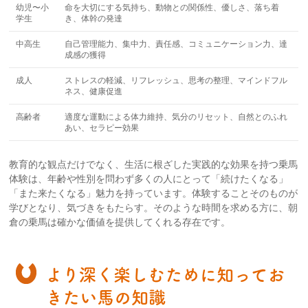
幼児〜小
命を大切にする気持ち、動物との関係性、優しさ、落ち着
学生
き、体幹の発達
中高生
自己管理能力、集中力、責任感、コミュニケーション力、達
成感の獲得
成人
ストレスの軽減、リフレッシュ、思考の整理、マインドフル
ネス、健康促進
高齢者
適度な運動による体力維持、気分のリセット、自然とのふれ
あい、セラピー効果
教育的な観点だけでなく、生活に根ざした実践的な効果を持つ乗馬
体験は、年齢や性別を問わず多くの人にとって「続けたくなる」
「また来たくなる」魅力を持っています。体験することそのものが
学びとなり、気づきをもたらす。そのような時間を求める方に、朝
倉の乗馬は確かな価値を提供してくれる存在です。
より深く楽しむために知ってお
きたい馬の知識