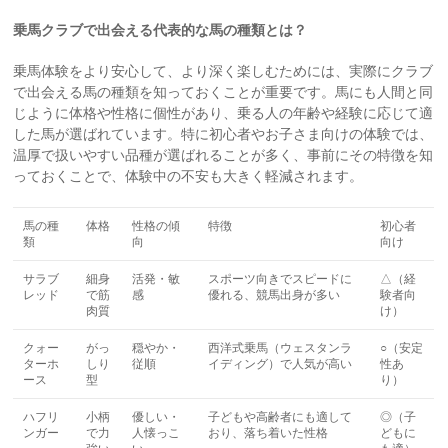
乗馬クラブで出会える代表的な馬の種類とは？
乗馬体験をより安心して、より深く楽しむためには、実際にクラブ
で出会える馬の種類を知っておくことが重要です。馬にも人間と同
じように体格や性格に個性があり、乗る人の年齢や経験に応じて適
した馬が選ばれています。特に初心者やお子さま向けの体験では、
温厚で扱いやすい品種が選ばれることが多く、事前にその特徴を知
っておくことで、体験中の不安も大きく軽減されます。
馬の種
体格
性格の傾
特徴
初心者
類
向
向け
サラブ
細身
活発・敏
スポーツ向きでスピードに
△（経
レッド
で筋
感
優れる、競馬出身が多い
験者向
肉質
け）
クォー
がっ
穏やか・
西洋式乗馬（ウェスタンラ
○（安定
ターホ
しり
従順
イディング）で人気が高い
性あ
ース
型
り）
ハフリ
小柄
優しい・
子どもや高齢者にも適して
◎（子
ンガー
で力
人懐っこ
おり、落ち着いた性格
どもに