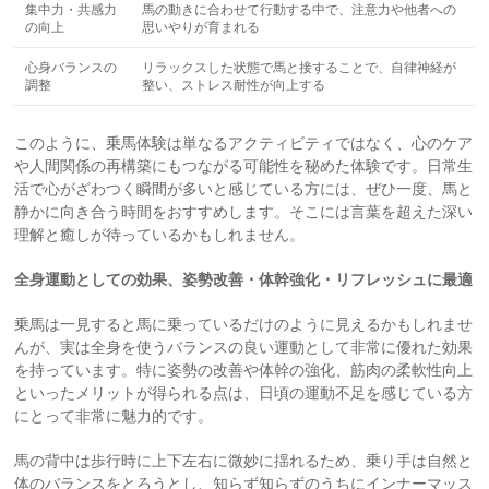
集中力・共感力
馬の動きに合わせて行動する中で、注意力や他者への
の向上
思いやりが育まれる
心身バランスの
リラックスした状態で馬と接することで、自律神経が
調整
整い、ストレス耐性が向上する
このように、乗馬体験は単なるアクティビティではなく、心のケア
や人間関係の再構築にもつながる可能性を秘めた体験です。日常生
活で心がざわつく瞬間が多いと感じている方には、ぜひ一度、馬と
静かに向き合う時間をおすすめします。そこには言葉を超えた深い
理解と癒しが待っているかもしれません。
全身運動としての効果、姿勢改善・体幹強化・リフレッシュに最適
乗馬は一見すると馬に乗っているだけのように見えるかもしれませ
んが、実は全身を使うバランスの良い運動として非常に優れた効果
を持っています。特に姿勢の改善や体幹の強化、筋肉の柔軟性向上
といったメリットが得られる点は、日頃の運動不足を感じている方
にとって非常に魅力的です。
馬の背中は歩行時に上下左右に微妙に揺れるため、乗り手は自然と
体のバランスをとろうとし、知らず知らずのうちにインナーマッス