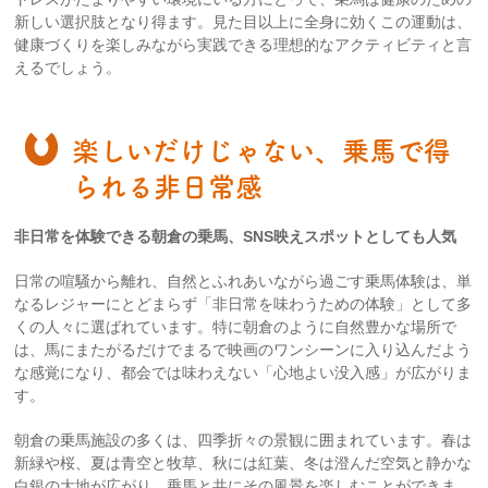
新しい選択肢となり得ます。見た目以上に全身に効くこの運動は、
健康づくりを楽しみながら実践できる理想的なアクティビティと言
えるでしょう。
楽しいだけじゃない、乗馬で得
られる非日常感
非日常を体験できる朝倉の乗馬、SNS映えスポットとしても人気
日常の喧騒から離れ、自然とふれあいながら過ごす乗馬体験は、単
なるレジャーにとどまらず「非日常を味わうための体験」として多
くの人々に選ばれています。特に朝倉のように自然豊かな場所で
は、馬にまたがるだけでまるで映画のワンシーンに入り込んだよう
な感覚になり、都会では味わえない「心地よい没入感」が広がりま
す。
朝倉の乗馬施設の多くは、四季折々の景観に囲まれています。春は
新緑や桜、夏は青空と牧草、秋には紅葉、冬は澄んだ空気と静かな
白銀の大地が広がり、乗馬と共にその風景を楽しむことができま