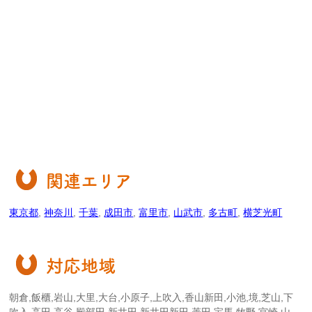
関連エリア
東京都
,
神奈川
,
千葉
,
成田市
,
富里市
,
山武市
,
多古町
,
横芝光町
対応地域
朝倉,飯櫃,岩山,大里,大台,小原子,上吹入,香山新田,小池,境,芝山,下
吹入,高田,高谷,殿部田,新井田,新井田新田,菱田,宝馬,牧野,宮崎,山