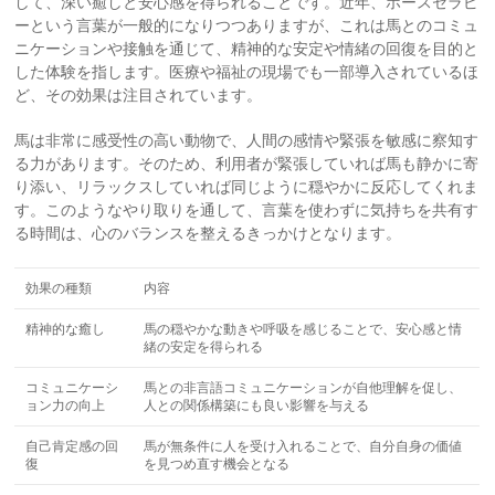
して、深い癒しと安心感を得られることです。近年、ホースセラピ
ーという言葉が一般的になりつつありますが、これは馬とのコミュ
ニケーションや接触を通じて、精神的な安定や情緒の回復を目的と
した体験を指します。医療や福祉の現場でも一部導入されているほ
ど、その効果は注目されています。
馬は非常に感受性の高い動物で、人間の感情や緊張を敏感に察知す
る力があります。そのため、利用者が緊張していれば馬も静かに寄
り添い、リラックスしていれば同じように穏やかに反応してくれま
す。このようなやり取りを通して、言葉を使わずに気持ちを共有す
る時間は、心のバランスを整えるきっかけとなります。
効果の種類
内容
精神的な癒し
馬の穏やかな動きや呼吸を感じることで、安心感と情
緒の安定を得られる
コミュニケーシ
馬との非言語コミュニケーションが自他理解を促し、
ョン力の向上
人との関係構築にも良い影響を与える
自己肯定感の回
馬が無条件に人を受け入れることで、自分自身の価値
復
を見つめ直す機会となる