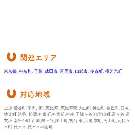
関連エリア
東京都
,
神奈川
,
千葉
,
成田市
,
富里市
,
山武市
,
多古町
,
横芝光町
対応地域
上原,鶯谷町,宇田川町,恵比寿,,恵比寿南,大山町,神山町,桜丘町,笹塚,
猿楽町,渋谷,,松濤,神泉町,神宮前,神南,千駄ヶ谷,代官山町,富ヶ谷,道
玄坂,南平台町,西原,幡ヶ谷,鉢山町,初台,東,広尾,本町,円山町,元代々
木町,代々木,代々木神園町