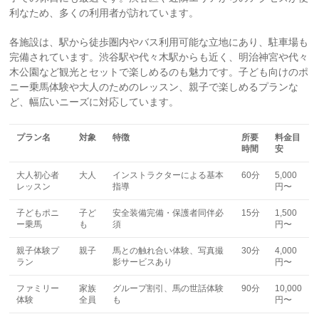
利なため、多くの利用者が訪れています。
各施設は、駅から徒歩圏内やバス利用可能な立地にあり、駐車場も
完備されています。渋谷駅や代々木駅からも近く、明治神宮や代々
木公園など観光とセットで楽しめるのも魅力です。子ども向けのポ
ニー乗馬体験や大人のためのレッスン、親子で楽しめるプランな
ど、幅広いニーズに対応しています。
プラン名
対象
特徴
所要
料金目
時間
安
大人初心者
大人
インストラクターによる基本
60分
5,000
レッスン
指導
円〜
子どもポニ
子ど
安全装備完備・保護者同伴必
15分
1,500
ー乗馬
も
須
円〜
親子体験プ
親子
馬との触れ合い体験、写真撮
30分
4,000
ラン
影サービスあり
円〜
ファミリー
家族
グループ割引、馬の世話体験
90分
10,000
体験
全員
も
円〜