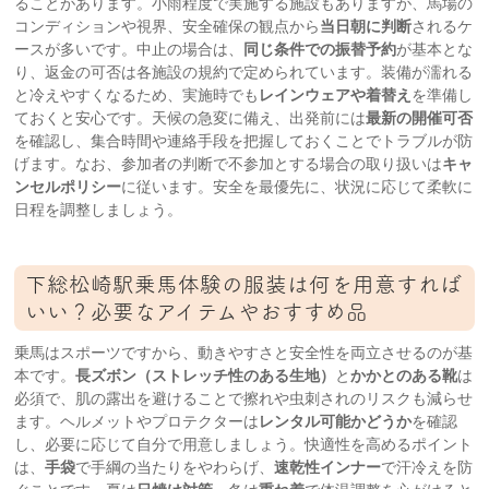
ることがあります。小雨程度で実施する施設もありますが、馬場の
コンディションや視界、安全確保の観点から
当日朝に判断
されるケ
ースが多いです。中止の場合は、
同じ条件での振替予約
が基本とな
り、返金の可否は各施設の規約で定められています。装備が濡れる
と冷えやすくなるため、実施時でも
レインウェアや着替え
を準備し
ておくと安心です。天候の急変に備え、出発前には
最新の開催可否
を確認し、集合時間や連絡手段を把握しておくことでトラブルが防
げます。なお、参加者の判断で不参加とする場合の取り扱いは
キャ
ンセルポリシー
に従います。安全を最優先に、状況に応じて柔軟に
日程を調整しましょう。
下総松崎駅乗馬体験の服装は何を用意すれば
いい？必要なアイテムやおすすめ品
乗馬はスポーツですから、動きやすさと安全性を両立させるのが基
本です。
長ズボン（ストレッチ性のある生地）
と
かかとのある靴
は
必須で、肌の露出を避けることで擦れや虫刺されのリスクも減らせ
ます。ヘルメットやプロテクターは
レンタル可能かどうか
を確認
し、必要に応じて自分で用意しましょう。快適性を高めるポイント
は、
手袋
で手綱の当たりをやわらげ、
速乾性インナー
で汗冷えを防