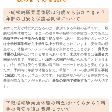
下総松崎駅乗馬体験は何歳から参加できる？
年齢の目安と保護者同伴について
初めての方が特に気になるのは、参加できる年齢の基準です。一般
的な乗馬体験では、ポニーの引き馬や短時間の体験コースであれば
未就学児や小学生から参加可能
な場合もあり、常歩中心のレッスン
は
小学校高学年から中学生以上
が目安とされています。安全面の観
点から、体格やヘルメットの適合が条件となることが多く、
身長や
体重の上限
を設けている場合もあります。未成年の場合は
保護者の
同意
が必要で、年齢により
場内への同伴
が求められることもありま
す。特に初回は受付や装備の着用時にサポートがあると安心できる
ため、予約時に年齢や体格を伝え、希望コースへの参加可否を
事前
に確認
しておくとスムーズです。下総松崎駅から行ける体験先でも
基準が異なることがあるため、
最新の案内で確認する
ことが大切で
す。
下総松崎駅乗馬体験の料金はいくらから？料
金の目安や追加費用について