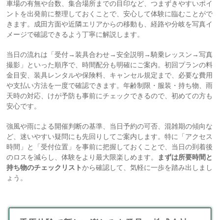
車場の有無や台数、集合場所までの目印など、つまずきやすいポイ
ントを出発前に整理しておくことで、安心して体験に臨むことがで
きます。成田方面や近隣エリアからの移動も、経路や分岐を写真イ
メージで確認できるよう丁寧に解説します。
当日の流れは「受付→装具合わせ→安全説明→騎乗レッスン→写真
撮影」といった順序で、時間配分も明確にご案内。初回プランの料
金目安、装具レンタルや保険料、キャンセル規定まで、必要な費用
や支払い方法を一度で確認できます。年齢制限・服装・持ち物、雨
天時の対応、けが予防も事前にチェックできるので、初めての方も
安心です。
強風や雨による開催判断の基準、当日予約の可否、混雑期の傾向な
ど、迷いやすい疑問にも先回りしてご案内します。特に「アクセス
時間」と「受付位置」を事前に把握しておくことで、当日の到着後
のロスを減らし、体験をより最大限楽しめます。
まずは所要時間と
持ち物のチェックリスト
から確認して、気軽に一歩を踏み出しまし
ょう。