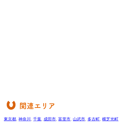
関連エリア
東京都
,
神奈川
,
千葉
,
成田市
,
富里市
,
山武市
,
多古町
,
横芝光町