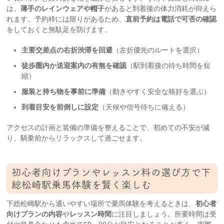
は、
薄手のレインウェアや帽子
があると到着後の体力消耗が抑えら
れます。予約枠には限りがあるため、
直前予約は電話で可否の確認
をしておくと無駄足を防げます。
主要交差点の右折渋滞を回避
（左折優先のルートを選択）
徒歩圏内か送迎案内の有無を確認
（駅到着後の待ち時間を短
縮）
服装と持ち物を事前に準備
（動きやすく安全な格好を選ぶ）
到着目安を前倒しに設定
（天候や信号待ちに備える）
アクセスの計画と装備の準備を整えることで、初めての不安が減
り、騎乗前からリラックスして過ごせます。
初心者向けプランやレッスン料の選び方で下
総松崎駅乗馬体験を賢く楽しむ
下総松崎駅から通いやすい場所で乗馬体験を考えるときは、
初心者
向けプランの内容
や
レッスン時間
に注目しましょう。所要時間は受