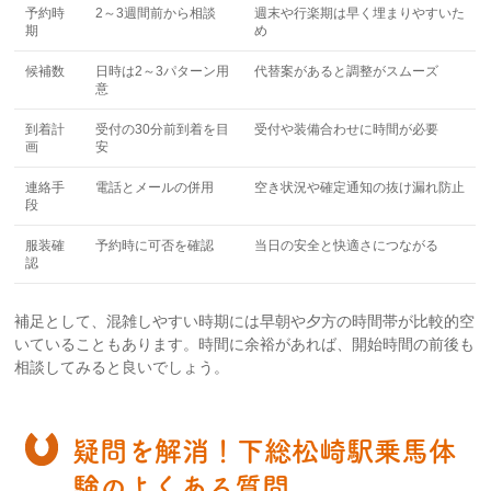
予約時
2～3週間前から相談
週末や行楽期は早く埋まりやすいた
期
め
候補数
日時は2～3パターン用
代替案があると調整がスムーズ
意
到着計
受付の30分前到着を目
受付や装備合わせに時間が必要
画
安
連絡手
電話とメールの併用
空き状況や確定通知の抜け漏れ防止
段
服装確
予約時に可否を確認
当日の安全と快適さにつながる
認
補足として、混雑しやすい時期には早朝や夕方の時間帯が比較的空
いていることもあります。時間に余裕があれば、開始時間の前後も
相談してみると良いでしょう。
疑問を解消！下総松崎駅乗馬体
験のよくある質問