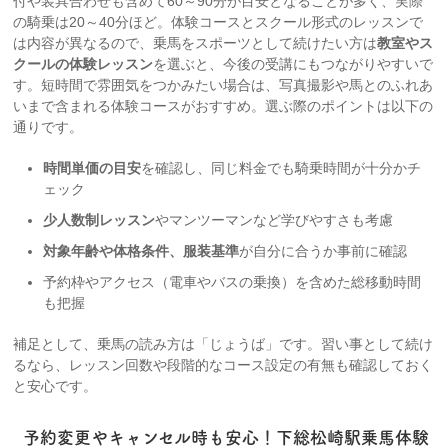
付や装具合わせも含めて60～90分が目安となることが多く、実際
の騎乗は20～40分ほど。体験コースとスクール形式のレッスンで
は内容が異なるので、乗馬をスポーツとして続けたい方は
教室やス
クールの体験レッスン
を選ぶと、今後の受講にもつながりやすいで
す。短時間で雰囲気をつかみたい場合は、写真撮影や馬とのふれあ
いまで含まれる体験コースがおすすめ。選ぶ際のポイントは以下の
通りです。
時間単価の目安
を確認し、同じ料金でも騎乗時間が十分かチ
ェック
少人数制レッスン
やマンツーマンなど学びやすさも考慮
対象年齢や体格条件、服装基準
が自分に合うか事前に確認
予約枠やアクセス（電車やバスの乗換）を含めた総移動時間
も把握
補足として、乗馬の読み方は「じょうば」です。習い事として続け
るなら、レッスン回数や段階的なコース設定の有無も確認しておく
と安心です。
予約変更やキャンセル時も安心！下総松崎駅乗馬体験