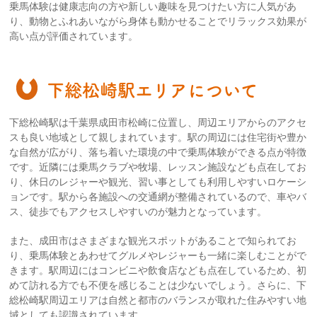
乗馬体験は健康志向の方や新しい趣味を見つけたい方に人気があ
り、動物とふれあいながら身体も動かせることでリラックス効果が
高い点が評価されています。
下総松崎駅エリアについて
下総松崎駅は千葉県成田市松崎に位置し、周辺エリアからのアクセ
スも良い地域として親しまれています。駅の周辺には住宅街や豊か
な自然が広がり、落ち着いた環境の中で乗馬体験ができる点が特徴
です。近隣には乗馬クラブや牧場、レッスン施設なども点在してお
り、休日のレジャーや観光、習い事としても利用しやすいロケーシ
ョンです。駅から各施設への交通網が整備されているので、車やバ
ス、徒歩でもアクセスしやすいのが魅力となっています。
また、成田市はさまざまな観光スポットがあることで知られてお
り、乗馬体験とあわせてグルメやレジャーも一緒に楽しむことがで
きます。駅周辺にはコンビニや飲食店なども点在しているため、初
めて訪れる方でも不便を感じることは少ないでしょう。さらに、下
総松崎駅周辺エリアは自然と都市のバランスが取れた住みやすい地
域としても認識されています。