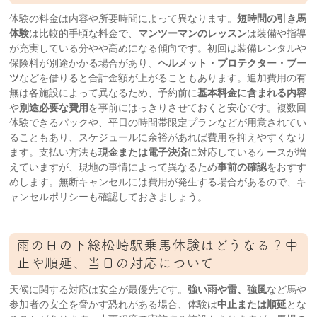
体験の料金は内容や所要時間によって異なります。
短時間の引き馬
体験
は比較的手頃な料金で、
マンツーマンのレッスン
は装備や指導
が充実している分やや高めになる傾向です。初回は装備レンタルや
保険料が別途かかる場合があり、
ヘルメット・プロテクター・ブー
ツ
などを借りると合計金額が上がることもあります。追加費用の有
無は各施設によって異なるため、予約前に
基本料金に含まれる内容
や
別途必要な費用
を事前にはっきりさせておくと安心です。複数回
体験できるパックや、平日の時間帯限定プランなどが用意されてい
ることもあり、スケジュールに余裕があれば費用を抑えやすくなり
ます。支払い方法も
現金または電子決済
に対応しているケースが増
えていますが、現地の事情によって異なるため
事前の確認
をおすす
めします。無断キャンセルには費用が発生する場合があるので、キ
ャンセルポリシーも確認しておきましょう。
雨の日の下総松崎駅乗馬体験はどうなる？中
止や順延、当日の対応について
天候に関する対応は安全が最優先です。
強い雨や雷、強風
など馬や
参加者の安全を脅かす恐れがある場合、体験は
中止または順延
とな