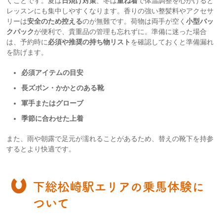
ぐことです。夏は
日焼け対策
、冬は
重ね着
で体温調整を心がけると
レッスンにも集中しやすくなります。香りの強い整髪料やアクセサ
リーは
安全のため控える
のが無難です。荷物は両手が空く
小型バッ
クパック
が便利で、貴重品の管理も忘れずに。準備に迷った場合
は、予約時に
必須や推奨の持ち物リスト
を確認しておくと準備漏れ
を防げます。
必須アイテムの目安
長ズボン・かかとのある靴
軍手またはグローブ
季節に合わせた上着
また、雨や朝露で足元が濡れることがあるため、替えの靴下を持参
するとより快適です。
下総松崎駅エリアの乗馬体験に
ついて