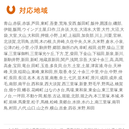
対応地域
青山,赤荻,赤坂,芦田,東町,吾妻,荒海,安西,飯田町,飯仲,囲護台,磯部,
伊能,飯岡,ウイング土屋,臼作,江弁須,大生,大清水,大菅,大竹,大沼,大
袋,大室,大山,大和田,押畑,小野,上町,上福田,加良部,川上,川栗,官林,
北須賀,北羽鳥,吉岡,木の根,久井崎,久住中央,久米,久米野,倉水,小泉,
公津の杜,小菅,小浮,駒井野,郷部,御所の内,幸町,桜田,佐野,猿山,三里
塚,三里塚御料,三里塚光ケ丘,下方,芝,柴田,下金山,下福田,新泉,新川,
新駒井野,新田,新町,地蔵原新田,関戸,浅間,宗吾,大栄十余三,高,高岡,
高倉,宝田,竜台,田町,玉造,多良貝,台方,土室,土屋,津富浦,寺台,天神
峰,天浪,稲荷山,東峰,東和田,所,取香,冬父,十余三,中里,中台,中野,仲
町,長田,長沼,名木,名古屋,南敷,奈土,七沢,並木町,滑川,成田,成井,成
毛,南部,南平台,西和泉,西大須賀,西三里塚,新妻,野毛平,野馬込,橋賀
台,畑ケ田,幡谷,花崎町,はなのき台,馬場,東和泉,東金山,東三里塚,東
ノ台,一坪田,不動ケ岡,船形,古込,堀籠,北部,堀之内,本三里塚,本城,本
町,前林,馬乗里,松子,馬橋,松崎,美郷台,水掛,水の上,南三里塚,南羽
鳥,村田,八代,山口,山之作,横山,吉倉,四谷,米野,和田