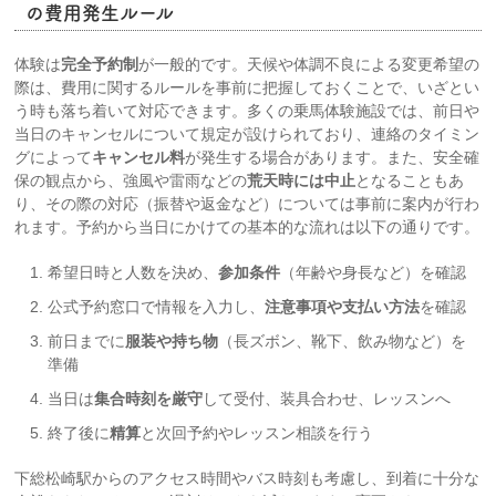
の費用発生ルール
体験は
完全予約制
が一般的です。天候や体調不良による変更希望の
際は、費用に関するルールを事前に把握しておくことで、いざとい
う時も落ち着いて対応できます。多くの乗馬体験施設では、前日や
当日のキャンセルについて規定が設けられており、連絡のタイミン
グによって
キャンセル料
が発生する場合があります。また、安全確
保の観点から、強風や雷雨などの
荒天時には中止
となることもあ
り、その際の対応（振替や返金など）については事前に案内が行わ
れます。予約から当日にかけての基本的な流れは以下の通りです。
希望日時と人数を決め、
参加条件
（年齢や身長など）を確認
公式予約窓口で情報を入力し、
注意事項や支払い方法
を確認
前日までに
服装や持ち物
（長ズボン、靴下、飲み物など）を
準備
当日は
集合時刻を厳守
して受付、装具合わせ、レッスンへ
終了後に
精算
と次回予約やレッスン相談を行う
下総松崎駅からのアクセス時間やバス時刻も考慮し、到着に十分な