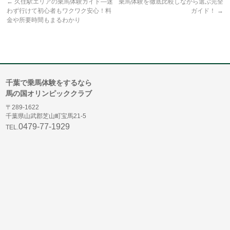
←
久住駅エリアの乗馬体験ガイド―迷
乗馬体験を徹底比較しながら選ぶ完全
わず行けて初心者もワクワク安心！料
ガイド！
→
金や所要時間もまるわかり
千葉で乗馬体験をするなら
馬の国オリンピッククラブ
〒289-1622
千葉県山武郡芝山町宝馬21-5
0479-77-1929
TEL.