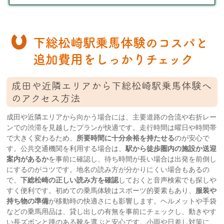
下総松崎駅乗馬体験のコスパと
追加費用をしっかりチェック
成田や近隣エリアから下総松崎駅乗馬体験へ
のアクセス方法
成田や近隣エリアから向かう場合には、主要道路の合流や右折レー
ンでの渋滞を見越したプランが快適です。走行時間は曜日や時間帯
で大きく変わるため、
所要時間に十分余裕を持たせる
のが安心で
す。公共交通機関を利用する場合は、
駅から徒歩圏内の施設か送迎
案内があるか
を事前に確認し、待ち時間が長い場合は出発を前倒し
にするのがコツです。地名の読み方が分かりにくい場合もあるの
で、
下総松崎の正しい読み方を確認
しておくと音声検索でも探しや
すく便利です。初めての乗馬体験はスポーツ的要素もあり、
服装や
持ち物の準備
が移動時の快適さにも影響します。ヘルメットや手袋
などの乗馬用品は、貸し出しの有無を事前にチェックし、動きやす
い長ズボンと踵のある靴を選ぶと安心です。小雨や日差し対策に