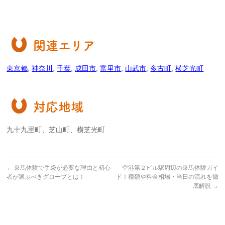
関連エリア
東京都
,
神奈川
,
千葉
,
成田市
,
富里市
,
山武市
,
多古町
,
横芝光町
対応地域
九十九里町、芝山町、横芝光町
←
乗馬体験で手袋が必要な理由と初心
空港第２ビル駅周辺の乗馬体験ガイ
者が選ぶべきグローブとは！
ド！種類や料金相場・当日の流れを徹
底解説
→