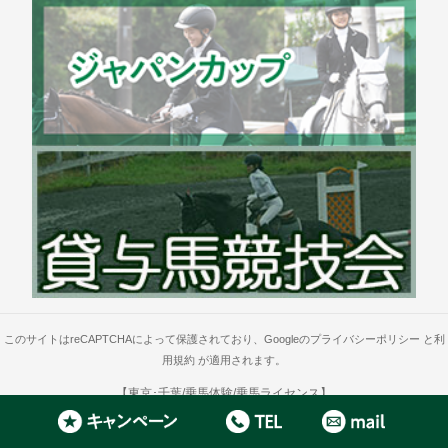
このサイトはreCAPTCHAによって保護されており、Googleの
プライバシーポリシー
と
利
用規約
が適用されます。
【東京･千葉/乗馬体験/乗馬ライセンス】
Copyright 2006 -
2026
Olympic Club
.