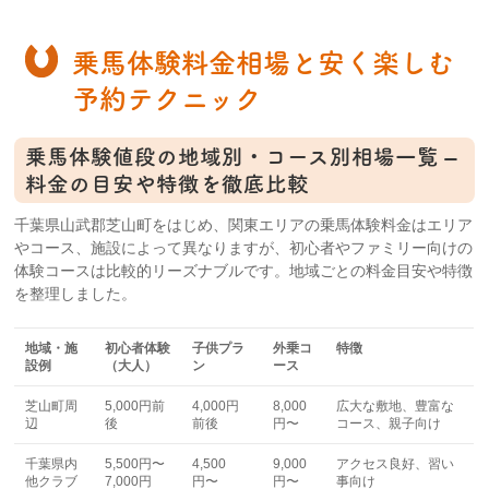
乗馬体験料金相場と安く楽しむ
予約テクニック
乗馬体験値段の地域別・コース別相場一覧 –
料金の目安や特徴を徹底比較
千葉県山武郡芝山町をはじめ、関東エリアの乗馬体験料金はエリア
やコース、施設によって異なりますが、初心者やファミリー向けの
体験コースは比較的リーズナブルです。地域ごとの料金目安や特徴
を整理しました。
地域・施
初心者体験
子供プラ
外乗コ
特徴
設例
（大人）
ン
ース
芝山町周
5,000円前
4,000円
8,000
広大な敷地、豊富な
辺
後
前後
円〜
コース、親子向け
千葉県内
5,500円〜
4,500
9,000
アクセス良好、習い
他クラブ
7,000円
円〜
円〜
事向け