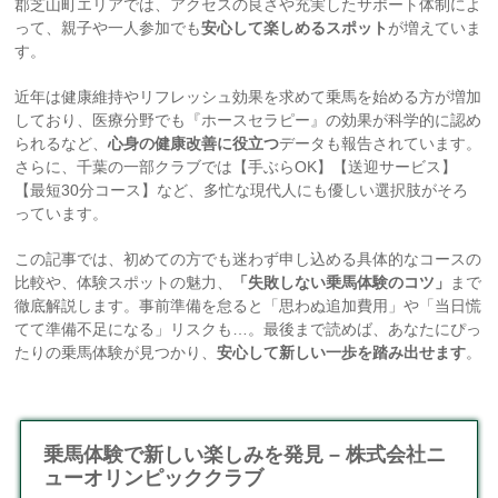
郡芝山町エリアでは、アクセスの良さや充実したサポート体制によ
って、親子や一人参加でも
安心して楽しめるスポット
が増えていま
す。
近年は健康維持やリフレッシュ効果を求めて乗馬を始める方が増加
しており、医療分野でも『ホースセラピー』の効果が科学的に認め
られるなど、
心身の健康改善に役立つ
データも報告されています。
さらに、千葉の一部クラブでは【手ぶらOK】【送迎サービス】
【最短30分コース】など、多忙な現代人にも優しい選択肢がそろ
っています。
この記事では、初めての方でも迷わず申し込める具体的なコースの
比較や、体験スポットの魅力、
「失敗しない乗馬体験のコツ」
まで
徹底解説します。事前準備を怠ると「思わぬ追加費用」や「当日慌
てて準備不足になる」リスクも…。最後まで読めば、あなたにぴっ
たりの乗馬体験が見つかり、
安心して新しい一歩を踏み出せます
。
乗馬体験で新しい楽しみを発見 – 株式会社ニ
ューオリンピッククラブ