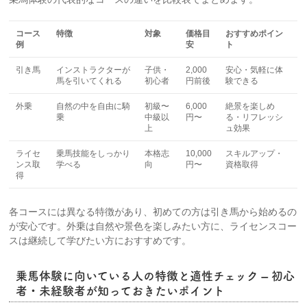
コース
特徴
対象
価格目
おすすめポイン
例
安
ト
引き馬
インストラクターが
子供・
2,000
安心・気軽に体
馬を引いてくれる
初心者
円前後
験できる
外乗
自然の中を自由に騎
初級〜
6,000
絶景を楽しめ
乗
中級以
円〜
る・リフレッシ
上
ュ効果
ライセ
乗馬技能をしっかり
本格志
10,000
スキルアップ・
ンス取
学べる
向
円〜
資格取得
得
各コースには異なる特徴があり、初めての方は引き馬から始めるの
が安心です。外乗は自然や景色を楽しみたい方に、ライセンスコー
スは継続して学びたい方におすすめです。
乗馬体験に向いている人の特徴と適性チェック – 初心
者・未経験者が知っておきたいポイント