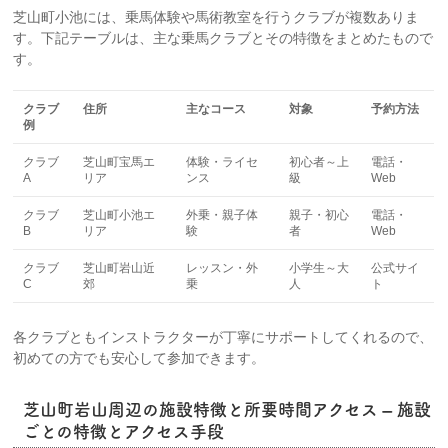
芝山町小池には、乗馬体験や馬術教室を行うクラブが複数ありま
す。下記テーブルは、主な乗馬クラブとその特徴をまとめたもので
す。
クラブ
住所
主なコース
対象
予約方法
例
クラブ
芝山町宝馬エ
体験・ライセ
初心者～上
電話・
A
リア
ンス
級
Web
クラブ
芝山町小池エ
外乗・親子体
親子・初心
電話・
B
リア
験
者
Web
クラブ
芝山町岩山近
レッスン・外
小学生～大
公式サイ
C
郊
乗
人
ト
各クラブともインストラクターが丁寧にサポートしてくれるので、
初めての方でも安心して参加できます。
芝山町岩山周辺の施設特徴と所要時間アクセス – 施設
ごとの特徴とアクセス手段