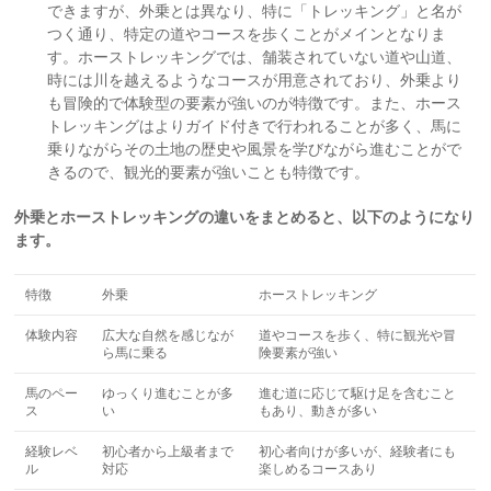
できますが、外乗とは異なり、特に「トレッキング」と名が
つく通り、特定の道やコースを歩くことがメインとなりま
す。ホーストレッキングでは、舗装されていない道や山道、
時には川を越えるようなコースが用意されており、外乗より
も冒険的で体験型の要素が強いのが特徴です。また、ホース
トレッキングはよりガイド付きで行われることが多く、馬に
乗りながらその土地の歴史や風景を学びながら進むことがで
きるので、観光的要素が強いことも特徴です。
外乗とホーストレッキングの違いをまとめると、以下のようになり
ます。
特徴
外乗
ホーストレッキング
体験内容
広大な自然を感じなが
道やコースを歩く、特に観光や冒
ら馬に乗る
険要素が強い
馬のペー
ゆっくり進むことが多
進む道に応じて駆け足を含むこと
ス
い
もあり、動きが多い
経験レベ
初心者から上級者まで
初心者向けが多いが、経験者にも
ル
対応
楽しめるコースあり