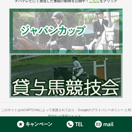
チバテレビにて放送した番組の動画を公開中！
こちら
をクリック
このサイトはreCAPTCHAによって保護されており、Googleの
プライバシーポリシー
と
利
用規約
が適用されます。
【東京･千葉/乗馬体験/乗馬ライセンス】