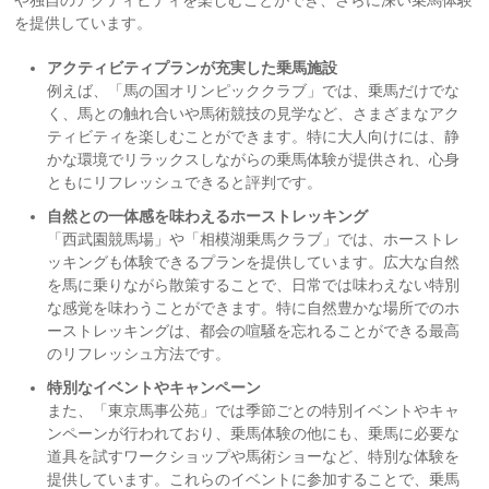
や独自のアクティビティを楽しむことができ、さらに深い乗馬体験
を提供しています。
アクティビティプランが充実した乗馬施設
例えば、「馬の国オリンピッククラブ」では、乗馬だけでな
く、馬との触れ合いや馬術競技の見学など、さまざまなアク
ティビティを楽しむことができます。特に大人向けには、静
かな環境でリラックスしながらの乗馬体験が提供され、心身
ともにリフレッシュできると評判です。
自然との一体感を味わえるホーストレッキング
「西武園競馬場」や「相模湖乗馬クラブ」では、ホーストレ
ッキングも体験できるプランを提供しています。広大な自然
を馬に乗りながら散策することで、日常では味わえない特別
な感覚を味わうことができます。特に自然豊かな場所でのホ
ーストレッキングは、都会の喧騒を忘れることができる最高
のリフレッシュ方法です。
特別なイベントやキャンペーン
また、「東京馬事公苑」では季節ごとの特別イベントやキャ
ンペーンが行われており、乗馬体験の他にも、乗馬に必要な
道具を試すワークショップや馬術ショーなど、特別な体験を
提供しています。これらのイベントに参加することで、乗馬