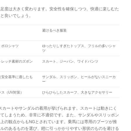
満足度は大きく変わります。安全性を確保しつつ、快適に楽しむた
くと良いでしょう。
避けるべき服装
、ポロシャツ
ゆったりしすぎたトップス、フリルの多いシャ
ツ
トレッチ素材のズボン
スカート、ジーパン、ワイドパンツ
（安全基準に適したも
サンダル、スリッポン、ヒールがないスニーカ
ー
ス（UV対策）
ひらひらしたスカーフ、大きなアクセサリー
スカートやサンダルの着用が挙げられます。スカートは動きにく
ってしまうため、非常に不適切です。また、サンダルやスリッポン
上の観点からもNGとされています。乗馬には専用のブーツが推
ールのあるものを選び、鐙に引っかかりやすい形状のものを避ける