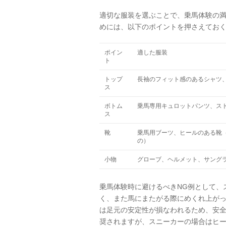
適切な服装を選ぶことで、乗馬体験の
めには、以下のポイントを押さえてお
ポイン
適した服装
ト
トップ
長袖のフィット感のあるシャツ
ス
ボトム
乗馬専用キュロットパンツ、ス
ス
靴
乗馬用ブーツ、ヒールのある靴
の）
小物
グローブ、ヘルメット、サングラ
乗馬体験時に避けるべきNG例として、
く、また馬にまたがる際にめくれ上が
は足元の安定性が損なわれるため、安全
奨されますが、スニーカーの場合はヒ