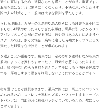
快適性に直結するため、適切なものを選ぶことが非常に重要です。
な服装を選ばなければ動きにくくなったり、不快な思いをしたりす
る際の安全対策として、服装は大きな役割を果たします。
められる理由は、万が一の落馬時や馬の動きによる影響を最小限に
ットしない服装やゆったりしすぎた衣服は、馬具に引っかかるリス
レアパンツのような裾が広がる服は、鞍や鐙（あぶみ）に絡まりや
やスクールでは、多くの場合、乗馬に適した長袖のトップスと長ズ
を満たした服装を心掛けることが求められます。
装を選ぶことが重要です。乗馬では一定の姿勢を維持しながら馬の
、服装によっては擦れやすかったり、通気性が悪くなったりするこ
では、吸湿速乾性のある素材を選ぶことで汗による不快感を軽減で
つつも、厚着しすぎて動きを制限しないようにすることがポイント
素材を選ぶことが推奨されます。乗馬の際には、馬上でのバランス
求められるため、ストレッチ素材のズボンやフィットするトップス
ットパンツは、内股部分に補強パッチがついているため、鞍にしっ
ことができます。