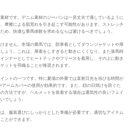
が素材です。デニム素材のジーパンは一見丈夫で適しているように
く、摩擦による肌荒れを引き起こす可能性があります。ストレッチ
るため、快適な乗馬体験を求めるならば避けるべきでしょう。
いけません。冬場の乗馬では、防寒着としてダウンジャケットや厚
でしょう。これは、厚着をしすぎると動きにくくなり、また落馬時
、インナーとしてヒートテックやフリースを着用し、その上に動き
ャケットを羽織ることが推奨されます。
ポイントの一つです。特に夏場の外乗では直射日光を浴びる時間が
やアームカバーの使用が効果的です。また、顔の日焼けを防ぐた
つの方法ですが、ヘルメットを装着する場合は通気性の良いフェイ
よいでしょう。
には、服装選びにしっかりとした準備が必要です。適切なアイテム
むことができます。