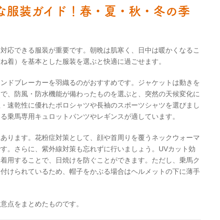
な服装ガイド！春・夏・秋・冬の季
に対応できる服装が重要です。朝晩は肌寒く、日中は暖かくなるこ
重ね着）を基本とした服装を選ぶと快適に過ごせます。
ィンドブレーカーを羽織るのがおすすめです。ジャケットは動きを
的で、防風・防水機能が備わったものを選ぶと、突然の天候変化に
性・速乾性に優れたポロシャツや長袖のスポーツシャツを選びまし
ある乗馬専用キュロットパンツやレギンスが適しています。
もあります。花粉症対策として、顔や首周りを覆うネックウォーマ
す。さらに、紫外線対策も忘れずに行いましょう。UVカット効
を着用することで、日焼けを防ぐことができます。ただし、乗馬ク
務付けられているため、帽子をかぶる場合はヘルメットの下に薄手
注意点をまとめたものです。