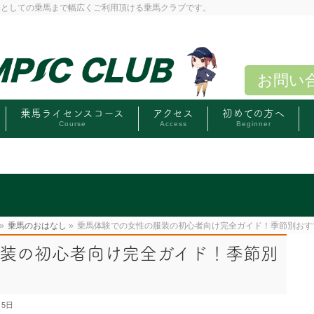
味としての乗馬まで幅広くご利用頂ける乗馬クラブです。
お問い
乗馬ライセンスコース
アクセス
初めての方へ
Course
Access
Beginner
»
乗馬のおはなし
»
乗馬体験での女性の服装の初心者向け完全ガイド！季節別おす
装の初心者向け完全ガイド！季節別
月5日