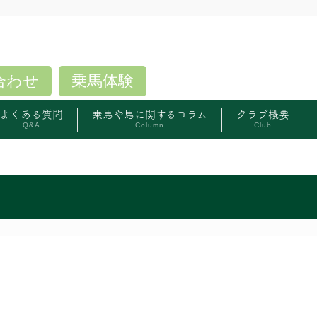
合わせ
乗馬体験
よくある質問
乗馬や馬に関するコラム
クラブ概要
Q&A
Column
Club