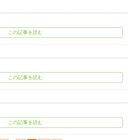
この記事を読む
この記事を読む
この記事を読む