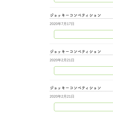
ジョッキーコンペティション
2020年7月17日
ジョッキーコンペティション
2020年2月21日
ジョッキーコンペティション
2020年2月21日