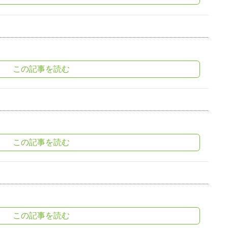
この記事を読む
この記事を読む
この記事を読む