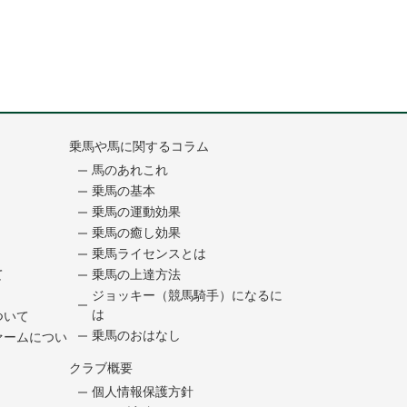
乗馬や馬に関するコラム
馬のあれこれ
乗馬の基本
乗馬の運動効果
乗馬の癒し効果
乗馬ライセンスとは
て
乗馬の上達方法
ジョッキー（競馬騎手）になるに
は
ついて
乗馬のおはなし
ァームについ
クラブ概要
個人情報保護方針