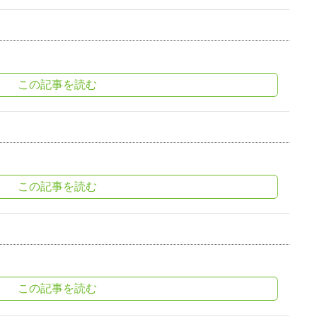
この記事を読む
この記事を読む
この記事を読む