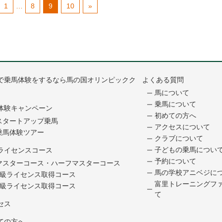
1
…
8
9
10
»
で乗馬体験をするなら馬の国オリンピックク
よくある質問
馬について
乗馬について
体験キャンペーン
初めての方へ
スタートアップ乗馬
アクセスについて
乗馬体験ツアー
クラブについて
子どもの乗馬につい
ライセンスコース
予約について
マスターコース・ハーフマスターコース
馬の学校アニベジに
5級ライセンス取得コース
富里トレーニングフ
4級ライセンス取得コース
て
セス
ての方へ