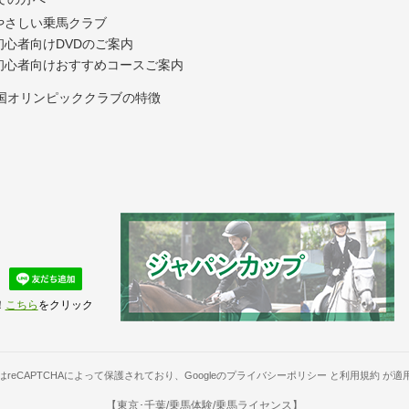
やさしい乗馬クラブ
初心者向けDVDのご案内
初心者向けおすすめコースご案内
国オリンピッククラブの特徴
！
こちら
をクリック
reCAPTCHAによって保護されており、Googleの
プライバシーポリシー
と
利用規約
が適
【東京･千葉/乗馬体験/乗馬ライセンス】