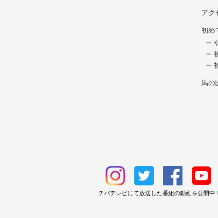
アク
初め
馬の
チバテレビにて放送した番組の動画を公開中