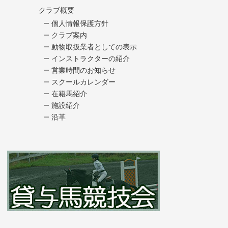
クラブ概要
個人情報保護方針
クラブ案内
動物取扱業者としての表示
インストラクターの紹介
営業時間のお知らせ
スクールカレンダー
在籍馬紹介
施設紹介
沿革