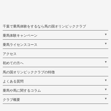
千葉で乗馬体験をするなら馬の国オリンピッククラブ
▼
乗馬体験キャンペーン
▼
乗馬ライセンスコース
アクセス
▼
初めての方へ
馬の国オリンピッククラブの特徴
▼
よくある質問
▼
乗馬や馬に関するコラム
▼
クラブ概要