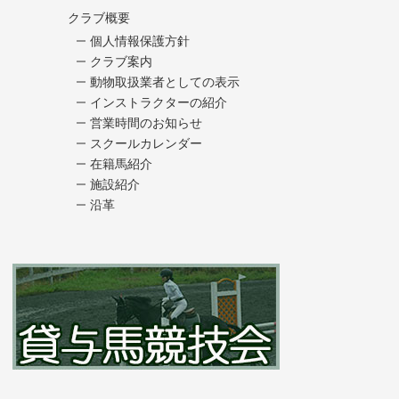
クラブ概要
個人情報保護方針
クラブ案内
動物取扱業者としての表示
インストラクターの紹介
営業時間のお知らせ
スクールカレンダー
在籍馬紹介
施設紹介
沿革