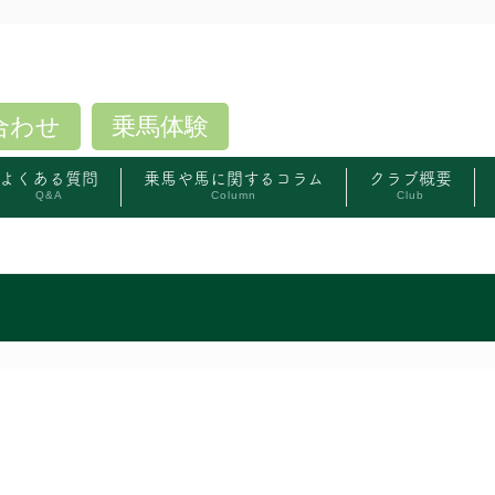
合わせ
乗馬体験
よくある質問
乗馬や馬に関するコラム
クラブ概要
Q&A
Column
Club