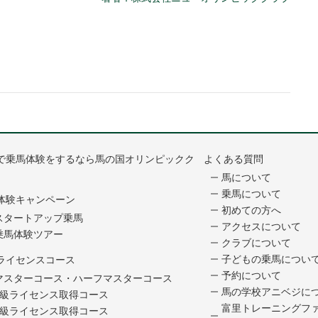
で乗馬体験をするなら馬の国オリンピックク
よくある質問
馬について
乗馬について
体験キャンペーン
初めての方へ
スタートアップ乗馬
アクセスについて
乗馬体験ツアー
クラブについて
子どもの乗馬につい
ライセンスコース
予約について
マスターコース・ハーフマスターコース
馬の学校アニベジに
5級ライセンス取得コース
富里トレーニングフ
4級ライセンス取得コース