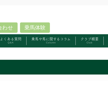
合わせ
乗馬体験
よくある質問
乗馬や馬に関するコラム
クラブ概要
Q&A
Column
Club