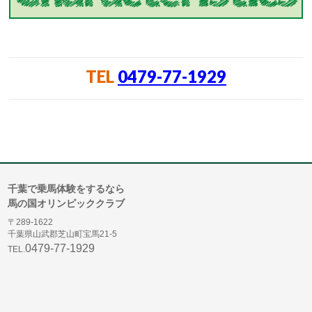
TEL
0479-77-1929
千葉で乗馬体験をするなら
馬の国オリンピッククラブ
〒289-1622
千葉県山武郡芝山町宝馬21-5
0479-77-1929
TEL.