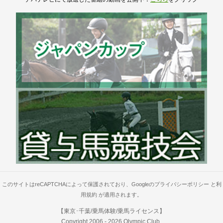
このサイトはreCAPTCHAによって保護されており、Googleの
プライバシーポリシー
と
利
用規約
が適用されます。
【東京･千葉/乗馬体験/乗馬ライセンス】
Copyright 2006 -
2026
Olympic Club
.