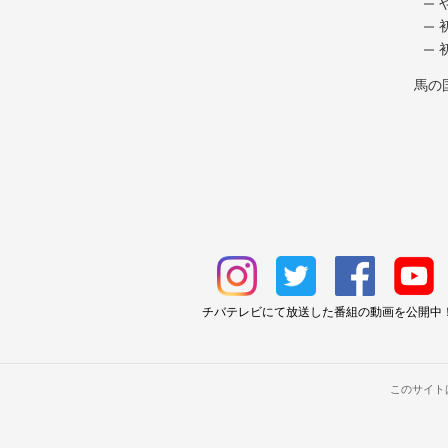
馬の
チバテレビにて放送した番組の動画を公開中
このサイトは