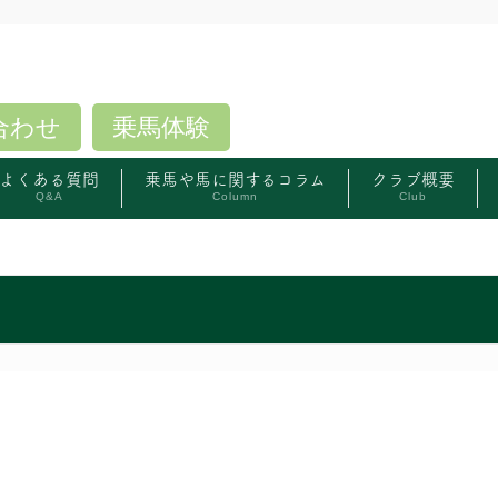
合わせ
乗馬体験
よくある質問
乗馬や馬に関するコラム
クラブ概要
Q&A
Column
Club