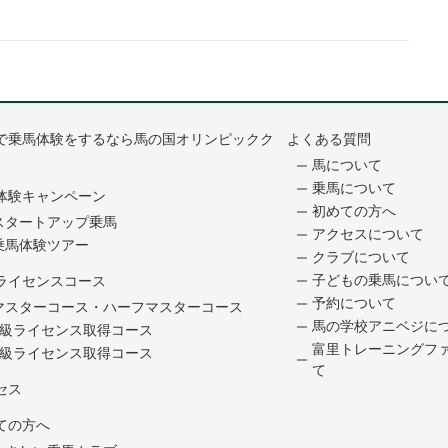
で乗馬体験をするなら馬の国オリンピックク
よくある質問
馬について
乗馬について
体験キャンペーン
初めての方へ
スタートアップ乗馬
アクセスについて
乗馬体験ツアー
クラブについて
子どもの乗馬につい
ライセンスコース
予約について
マスターコース・ハーフマスターコース
馬の学校アニベジに
5級ライセンス取得コース
富里トレーニングフ
4級ライセンス取得コース
て
セス
ての方へ