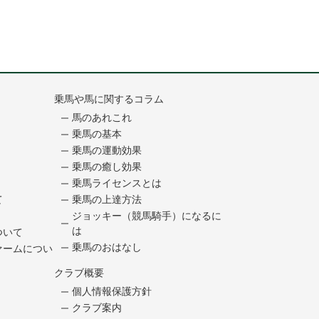
乗馬や馬に関するコラム
馬のあれこれ
乗馬の基本
乗馬の運動効果
乗馬の癒し効果
乗馬ライセンスとは
て
乗馬の上達方法
ジョッキー（競馬騎手）になるに
は
ついて
乗馬のおはなし
ァームについ
クラブ概要
個人情報保護方針
クラブ案内