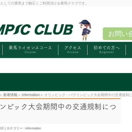
味としての乗馬まで幅広くご利用頂ける乗馬クラブです。
お問い
乗馬ライセンスコース
アクセス
初めての方へ
Course
Access
Beginner
»
新着情報
»
information
»
オリンピック・パラリンピック大会期間中の交通規制
ンピック大会期間中の交通規制につ
3日
カテゴリー :
information