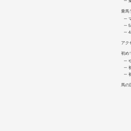
乗馬
アク
初め
馬の