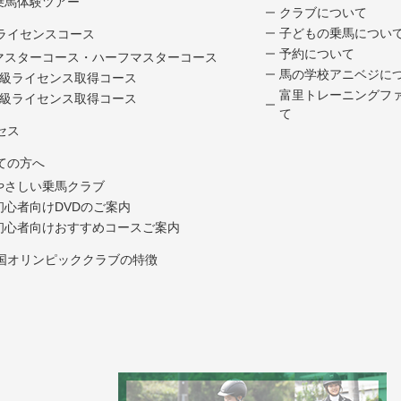
乗馬体験ツアー
クラブについて
子どもの乗馬につい
ライセンスコース
予約について
マスターコース・ハーフマスターコース
馬の学校アニベジに
5級ライセンス取得コース
富里トレーニングフ
4級ライセンス取得コース
て
セス
ての方へ
やさしい乗馬クラブ
初心者向けDVDのご案内
初心者向けおすすめコースご案内
国オリンピッククラブの特徴