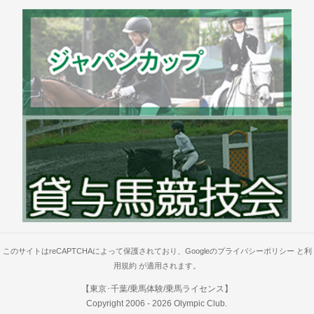
このサイトはreCAPTCHAによって保護されており、Googleの
プライバシーポリシー
と
利
用規約
が適用されます。
【東京･千葉/乗馬体験/乗馬ライセンス】
Copyright 2006 -
2026
Olympic Club
.