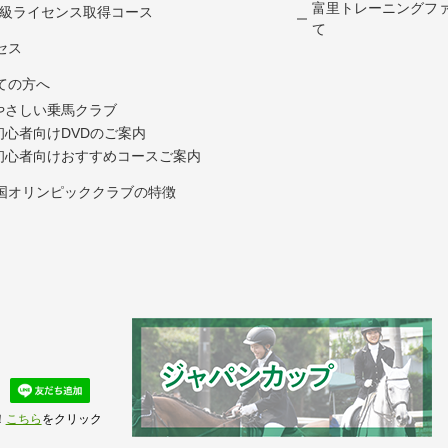
富里トレーニングフ
4級ライセンス取得コース
て
セス
ての方へ
やさしい乗馬クラブ
初心者向けDVDのご案内
初心者向けおすすめコースご案内
国オリンピッククラブの特徴
！
こちら
をクリック