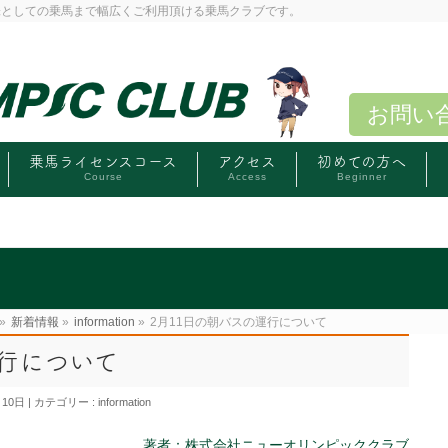
味としての乗馬まで幅広くご利用頂ける乗馬クラブです。
お問い
乗馬ライセンスコース
アクセス
初めての方へ
Course
Access
Beginner
»
新着情報
»
information
»
2月11日の朝バスの運行について
運行について
月10日
カテゴリー :
information
著者：株式会社ニューオリンピッククラブ