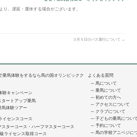
により、遅延・運休する場合がございます。
３月５日のバス運行について
→
で乗馬体験をするなら馬の国オリンピックク
よくある質問
馬について
乗馬について
体験キャンペーン
初めての方へ
スタートアップ乗馬
アクセスについて
乗馬体験ツアー
クラブについて
子どもの乗馬につい
ライセンスコース
予約について
マスターコース・ハーフマスターコース
馬の学校アニベジに
5級ライセンス取得コース