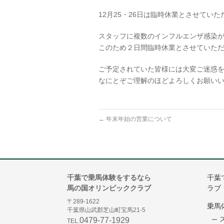
12月25・26日は臨時休業とさせてい
スタッフに複数のインフルエンザ感染
このため２日間臨時休業とさせていた
ご予定されていた皆様には大変ご迷惑
なにとぞご理解のほどよろしくお願い
←
年末年始の営業について
千葉で乗馬体験をするなら
千葉
馬の国オリンピッククラブ
ラブ
〒289-1622
乗馬
千葉県山武郡芝山町宝馬21-5
0479-77-1929
TEL.