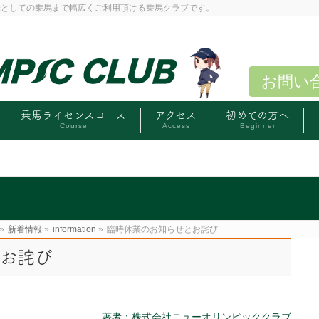
味としての乗馬まで幅広くご利用頂ける乗馬クラブです。
お問い
乗馬ライセンスコース
アクセス
初めての方へ
Course
Access
Beginner
»
新着情報
»
information
»
臨時休業のお知らせとお詫び
お詫び
著者：株式会社ニューオリンピッククラブ