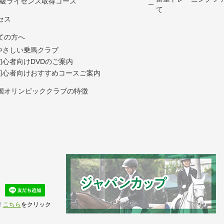
4級ライセンス取得コース
て
セス
ての方へ
やさしい乗馬クラブ
初心者向けDVDのご案内
初心者向けおすすめコースご案内
国オリンピッククラブの特徴
！
こちら
をクリック