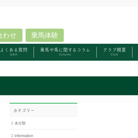
合わせ
乗馬体験
よくある質問
乗馬や馬に関するコラム
クラブ概要
Q&A
Column
Club
カテゴリー
未分類
information