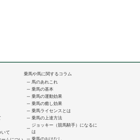
乗馬や馬に関するコラム
馬のあれこれ
乗馬の基本
乗馬の運動効果
乗馬の癒し効果
乗馬ライセンスとは
て
乗馬の上達方法
ジョッキー（競馬騎手）になるに
は
ついて
乗馬のおはなし
ァームについ