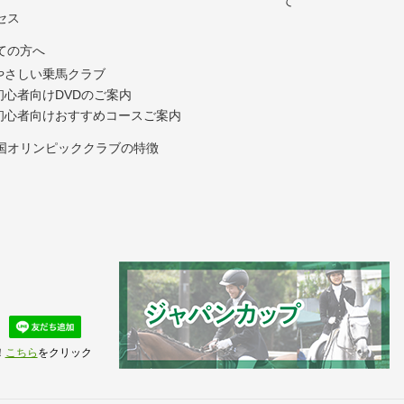
て
セス
ての方へ
やさしい乗馬クラブ
初心者向けDVDのご案内
初心者向けおすすめコースご案内
国オリンピッククラブの特徴
！
こちら
をクリック