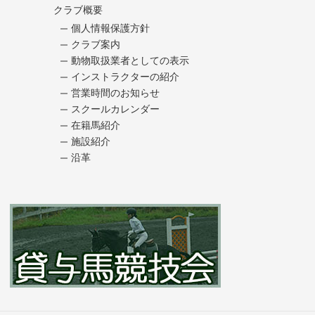
クラブ概要
個人情報保護方針
クラブ案内
動物取扱業者としての表示
インストラクターの紹介
営業時間のお知らせ
スクールカレンダー
在籍馬紹介
施設紹介
沿革