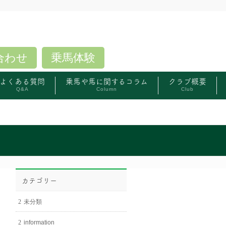
合わせ
乗馬体験
よくある質問
乗馬や馬に関するコラム
クラブ概要
Q&A
Column
Club
カテゴリー
未分類
information