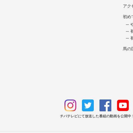
アク
初め
馬の
チバテレビにて放送した番組の動画を公開中