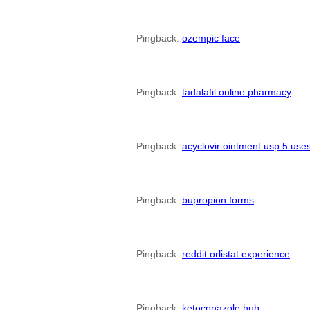
Pingback:
ozempic face
Pingback:
tadalafil online pharmacy
Pingback:
acyclovir ointment usp 5 use
Pingback:
bupropion forms
Pingback:
reddit orlistat experience
Pingback:
ketoconazole hub