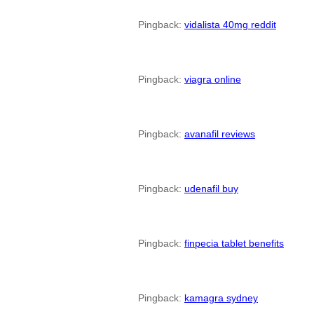
Pingback:
vidalista 40mg reddit
Pingback:
viagra online
Pingback:
avanafil reviews
Pingback:
udenafil buy
Pingback:
finpecia tablet benefits
Pingback:
kamagra sydney