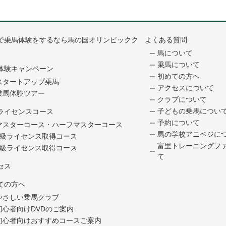
で乗馬体験をするなら馬の国オリンピックク
よくある質問
馬について
乗馬について
体験キャンペーン
初めての方へ
スタートアップ乗馬
アクセスについて
乗馬体験ツアー
クラブについて
子どもの乗馬につい
ライセンスコース
予約について
マスターコース・ハーフマスターコース
馬の学校アニベジに
5級ライセンス取得コース
富里トレーニングフ
4級ライセンス取得コース
て
セス
ての方へ
やさしい乗馬クラブ
初心者向けDVDのご案内
初心者向けおすすめコースご案内