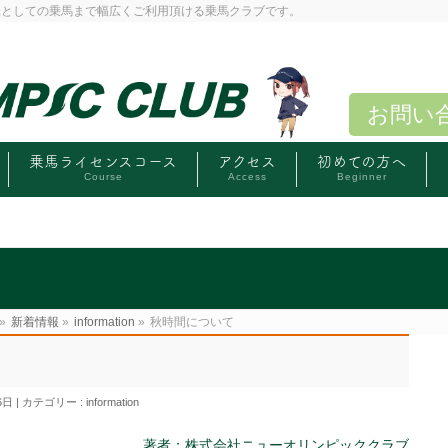
味としての乗馬まで幅広くご利用頂ける乗馬クラブです。
お問い
乗馬ライセンスコース
アクセス
初めての方へ
Course
Access
Beginner
»
新着情報
»
information
»
秋時間について
6日
カテゴリー :
information
著者：株式会社ニューオリンピッククラブ