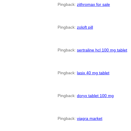
Pingback:
zithromax for sale
Pingback:
zoloft pill
Pingback:
sertraline hcl 100 mg tablet
Pingback:
lasix 40 mg tablet
Pingback:
doryx tablet 100 mg
Pingback:
viagra market