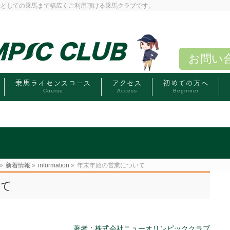
味としての乗馬まで幅広くご利用頂ける乗馬クラブです。
お問い
乗馬ライセンスコース
アクセス
初めての方へ
Course
Access
Beginner
»
新着情報
»
information
»
年末年始の営業について
て
著者：株式会社ニューオリンピッククラブ