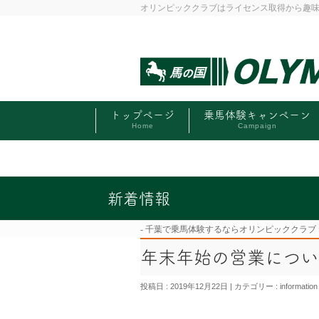
オリンピッククラブはライセンス取得から趣
トップページ
乗馬体験キャンペーン
Home
Campaign
新着情報
千葉で乗馬体験するならオリンピッククラブ
年末年始の営業につい
投稿日 : 2019年12月22日
カテゴリー :
information