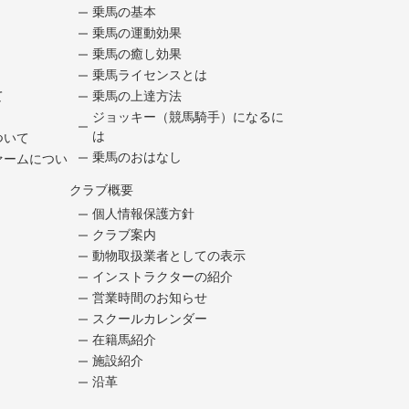
乗馬の基本
乗馬の運動効果
乗馬の癒し効果
乗馬ライセンスとは
て
乗馬の上達方法
ジョッキー（競馬騎手）になるに
は
ついて
乗馬のおはなし
ァームについ
クラブ概要
個人情報保護方針
クラブ案内
動物取扱業者としての表示
インストラクターの紹介
営業時間のお知らせ
スクールカレンダー
在籍馬紹介
施設紹介
沿革