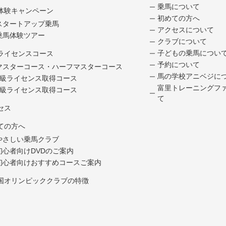
乗馬について
体験キャンペーン
初めての方へ
スタートアップ乗馬
アクセスについて
乗馬体験ツアー
クラブについて
子どもの乗馬につい
ライセンスコース
予約について
マスターコース・ハーフマスターコース
馬の学校アニベジに
5級ライセンス取得コース
富里トレーニングフ
4級ライセンス取得コース
て
セス
ての方へ
やさしい乗馬クラブ
初心者向けDVDのご案内
初心者向けおすすめコースご案内
国オリンピッククラブの特徴