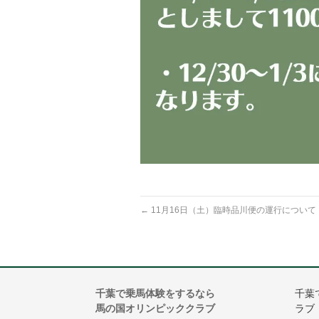
←
11月16日（土）臨時品川便の運行について
千葉で乗馬体験をするなら
千葉
馬の国オリンピッククラブ
ラブ