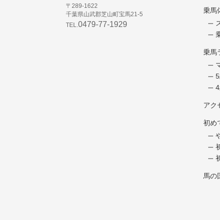
〒289-1622
乗馬
千葉県山武郡芝山町宝馬21-5
0479-77-1929
TEL.
乗馬
アク
初め
馬の