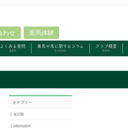
合わせ
乗馬体験
よくある質問
乗馬や馬に関するコラム
クラブ概要
Q&A
Column
Club
カテゴリー
未分類
information