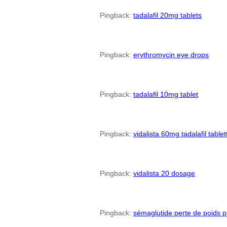
Pingback:
tadalafil 20mg tablets
Pingback:
erythromycin eye drops
Pingback:
tadalafil 10mg tablet
Pingback:
vidalista 60mg tadalafil table
Pingback:
vidalista 20 dosage
Pingback:
sémaglutide perte de poids p