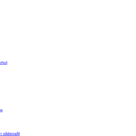
ohol
se
 sildenafil