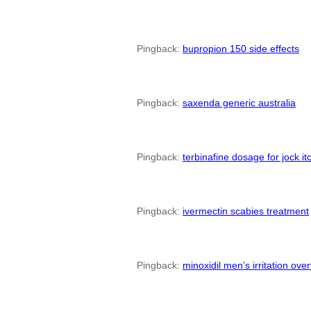
Pingback:
bupropion 150 side effects
Pingback:
saxenda generic australia
Pingback:
terbinafine dosage for jock it
Pingback:
ivermectin scabies treatment
Pingback:
minoxidil men’s irritation ove