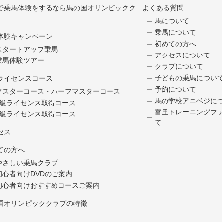
で乗馬体験をするなら馬の国オリンピックク
よくある質問
馬について
乗馬について
体験キャンペーン
初めての方へ
スタートアップ乗馬
アクセスについて
乗馬体験ツアー
クラブについて
子どもの乗馬につい
ライセンスコース
予約について
マスターコース・ハーフマスターコース
馬の学校アニベジに
5級ライセンス取得コース
富里トレーニングフ
4級ライセンス取得コース
て
セス
ての方へ
やさしい乗馬クラブ
初心者向けDVDのご案内
初心者向けおすすめコースご案内
国オリンピッククラブの特徴