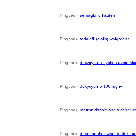
Pingback:
semaglutid kaufen
Pingback:
tadalafil (cialis) walgreens
Pingback:
doxycycline hyclate avoid alc
Pingback:
doxycycline 100 mg iv
Pingback:
metronidazole and alcohol u
Pingback:
does tadalafil work better than