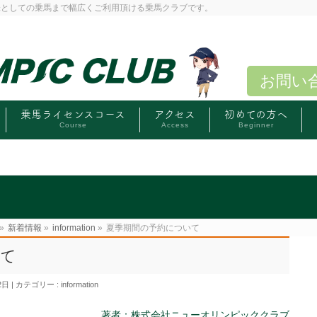
味としての乗馬まで幅広くご利用頂ける乗馬クラブです。
お問い
乗馬ライセンスコース
アクセス
初めての方へ
Course
Access
Beginner
»
新着情報
»
information
»
夏季期間の予約について
て
2日
カテゴリー :
information
著者：株式会社ニューオリンピッククラブ