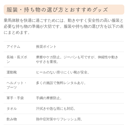
服装・持ち物の選び方とおすすめグッズ
乗馬体験を快適に過ごすためには、動きやすく安全性の高い服装と
必要な持ち物の準備が大切です。服装や持ち物の選び方を以下の表
にまとめます。
アイテム
推奨ポイント
長袖・長ズボ
摩擦やケガ防止。ジーパンも可ですが、伸縮性や動き
ン
やすさを重視。
運動靴
ヒールのない滑りにくい靴が安全。
ヘルメット・
多くの施設で無料レンタルあり。
ブーツ
軍手・手袋
手綱の摩擦防止。
タオル
汗拭きや急な雨にも対応。
飲み物
熱中症対策やリフレッシュ用。