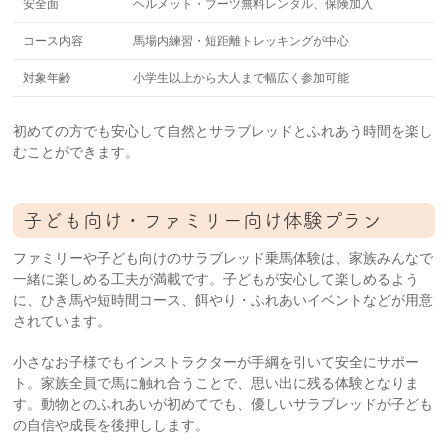
安全面
ヘルメット・ブーツ無料レンタル、保険加入
コース内容
馬場内練習・短距離トレッキングが中心
対象年齢
小学生以上から大人まで幅広く参加可能
初めての方でも安心して自然とサラブレッドとふれあう時間を楽し
むことができます。
子ども向け・ファミリー向け体験プラン
ファミリーや子ども向けのサラブレッド乗馬体験は、家族みんなで
一緒に楽しめる工夫が満載です。子どもが安心して楽しめるよう
に、ひき馬や短時間コース、餌やり・ふれあいイベントなどが用意
されています。
小さなお子様でもインストラクターが手綱を引いて安全にサポー
ト。家族全員で馬に触れ合うことで、思い出に残る体験となりま
す。動物とのふれあいが初めてでも、優しいサラブレッドが子ども
の自信や成長を後押しします。