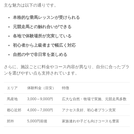
主な魅力は以下の通りです。
本格的な乗馬レッスンが受けられる
元競走馬との触れ合いができる
各地で体験場所が充実している
初心者から上級者まで幅広く対応
自然の中で非日常を楽しめる
さらに、施設ごとに料金やコース内容が異なり、自分に合ったプラ
ンを選びやすい点も支持されています。
エリア
体験料金（目安）
特徴
馬産地
3,000～9,000円
広大な自然・牧場で実施、元競走馬多数
都心近郊
4,000～7,000円
アクセス良好、初心者プラン充実
郊外
5,000円前後
家族連れや子ども向けコースも豊富