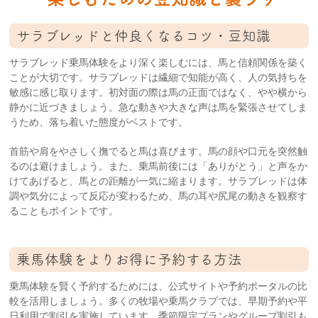
サラブレッドと仲良くなるコツ・豆知識
サラブレッド乗馬体験をより深く楽しむには、馬と信頼関係を築く
ことが大切です。サラブレッドは繊細で知能が高く、人の気持ちを
敏感に感じ取ります。初対面の際は馬の正面ではなく、やや横から
静かに近づきましょう。急な動きや大きな声は馬を緊張させてしま
うため、落ち着いた態度がベストです。
首筋や肩をやさしく撫でると馬は喜びます。馬の顔や口元を突然触
るのは避けましょう。また、乗馬前後には「ありがとう」と声をか
けてあげると、馬との距離が一気に縮まります。サラブレッドは体
調や気分によって反応が変わるため、馬の耳や尻尾の動きを観察す
ることもポイントです。
乗馬体験をよりお得に予約する方法
乗馬体験を賢く予約するためには、公式サイトや予約ポータルの比
較を活用しましょう。多くの牧場や乗馬クラブでは、早期予約や平
日利用で割引を実施しています。季節限定プランやグループ割引も