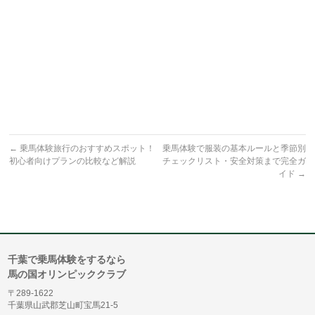
←
乗馬体験旅行のおすすめスポット！
乗馬体験で服装の基本ルールと季節別
初心者向けプランの比較など解説
チェックリスト・安全対策まで完全ガ
イド
→
千葉で乗馬体験をするなら
馬の国オリンピッククラブ
〒289-1622
千葉県山武郡芝山町宝馬21-5