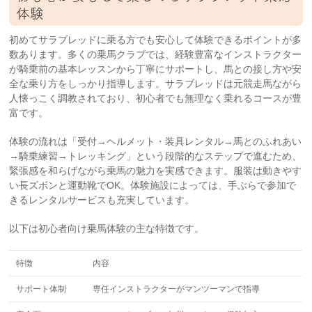
体験
初めてサラブレッドに乗る方でも安心して体験できるポイントが多
数あります。多くの乗馬クラブでは、経験豊富なインストラクター
が騎乗前の基本レッスンから丁寧にサポートし、馬との接し方や安
全な乗り方をしっかり指導します。サラブレッドは元競走馬ながら
人懐っこく調教されており、初心者でも無理なく乗れるコースが豊
富です。
体験の流れは「受付→ヘルメット・装具レンタル→馬とのふれあい
→騎乗練習→トレッキング」という段階的なステップで進むため、
緊張感を和らげながら乗馬の魅力を実感できます。服装は動きやす
い長ズボンと運動靴でOK。体験施設によっては、手ぶらで参加で
きるレンタルサービスも充実しています。
以下は初心者向け乗馬体験の主な特徴です。
特徴
内容
サポート体制
専任インストラクターがマンツーマンで指導