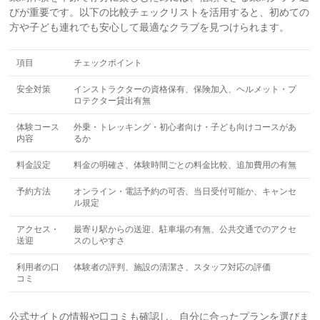
びが重要です。以下の比較チェックリストを活用すると、初めての
方や子ども連れでも安心して最適なクラブを見つけられます。
項目
チェックポイント
安全対策
インストラクターの資格保有、保険加入、ヘルメット・プ
ロテクター貸出有無
体験コース
外乗・トレッキング・初心者向け・子ども向けコースがあ
内容
るか
料金設定
料金の明確さ、体験時間ごとの料金比較、追加費用の有無
予約方法
オンライン・電話予約の可否、当日受付可能か、キャンセ
ル規定
アクセス・
最寄り駅からの送迎、駐車場の有無、公共交通でのアクセ
送迎
スのしやすさ
利用者の口
体験者の評判、施設の清潔さ、スタッフ対応の評価
コミ
公式サイトの情報や口コミも確認し、自分に合ったプランを選びま