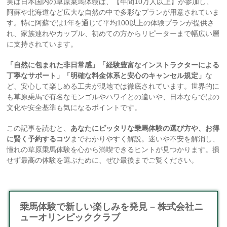
実は日本国内の草原乗馬体験は、【年間10万人以上】が参加し、
阿蘇や北海道など広大な自然の中で多彩なプランが用意されていま
す。特に阿蘇では1年を通じて平均100以上の体験プランが提供さ
れ、家族連れやカップル、初めての方からリピーターまで幅広い層
に支持されています。
「自然に包まれた非日常感」「経験豊富なインストラクターによる
丁寧なサポート」「明確な料金体系と安心のキャンセル規定」
な
ど、安心して楽しめる工夫が現地では徹底されています。世界的に
も草原乗馬で有名なモンゴルやハワイとの違いや、日本ならではの
文化や安全基準も気になるポイントです。
この記事を読むと、
あなたにピッタリな乗馬体験の選び方や、お得
に賢く予約するコツ
までわかりやすく解説。迷いや不安を解消し、
憧れの草原乗馬体験を心から満喫できるヒントが見つかります。損
せず最高の体験を選ぶために、ぜひ最後までご覧ください。
乗馬体験で新しい楽しみを発見 – 株式会社ニ
ューオリンピッククラブ