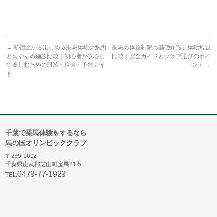
←
新宿区から楽しめる乗馬体験の魅力
乗馬の体重制限の基礎知識と体験施設
とおすすめ施設比較｜初心者が安心し
比較｜安全ガイドとクラブ選びのポイ
て楽しむための服装・料金・予約ガイ
ント
→
ド
千葉で乗馬体験をするなら
馬の国オリンピッククラブ
〒289-1622
千葉県山武郡芝山町宝馬21-5
0479-77-1929
TEL.