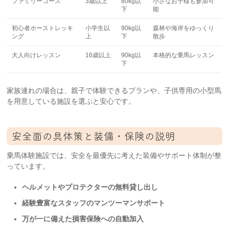
ファミリーコース
3歳以上
80kg以
小さなお子様も参加可
下
能
初心者ホーストレッキ
小学生以
90kg以
森林や海岸をゆっくり
ング
上
下
散歩
大人向けレッスン
16歳以上
90kg以
本格的な乗馬レッスン
下
家族連れの場合は、親子で体験できるプランや、子供専用の小型馬
を用意している施設を選ぶと安心です。
安全面の具体策と装備・保険の説明
乗馬体験施設では、安全を最優先に考えた装備やサポート体制が整
っています。
ヘルメットやプロテクターの無料貸し出し
経験豊富なスタッフのマンツーマンサポート
万が一に備えた損害保険への自動加入