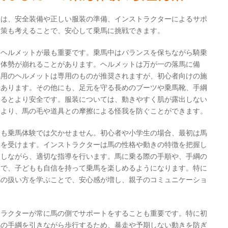
には、安全装備や正しい服装の準備、インストラクターによるサポ
対策も考えることで、安心して乗馬に挑戦できます。
るヘルメットが最も重要です。乗馬中はバランスを保ちながら騎乗
り体勢が崩れることがあります。ヘルメットは万が一の落馬に備
馬用のヘルメットは専用のものが推奨されますが、初心者向けの施
もあります。その他にも、足元を守る長めのブーツや乗馬靴、手綱
あるとより安全です。服装については、動きやすく肌が露出しない
により、馬の毛や道具との摩擦による怪我を防ぐことができます。
制も乗馬体験では欠かせません。初心者や小学生の場合、最初は馬
導を受けます。インストラクターは馬の性格や動きの特徴を把握し
慮しながら、適切な指導を行います。馬に乗る際の手順や、手綱の
とで、子どもも自信を持って乗馬を楽しめるようになります。特に
馬の扱い方を学ぶことで、安心感が増し、親子のコミュニケーショ
トラクターが常に馬の側でサポートをすることも重要です。特に初
馬の手綱を引きながら歩行するため、暴走や予期しない動きを防ぎ