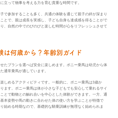
場に立って物事を考える力を育む貴重な時間です。
親子で参加することも多く、共通の体験を通じて親子の絆が深まり
ることで、親は成長を実感し、子ども自身も達成感を得ることがで
あり、自然の中でのびのびと楽しむ時間が心をリフレッシュさせて
験は何歳から？年齢別ガイド
わせたプランを選べば安全に楽しめます。ポニー乗馬は幼児から体
じた通常乗馬が適しています。
楽しめるアクティビティです。一般的に、ポニー乗馬は3歳か
なります。ポニー乗馬は体が小さな子どもでも安心して乗れるサイ
くことで動物との触れ合いを中心とした体験ができます。一方、通
の基本姿勢や馬の動きに合わせた体の使い方を学ぶことが特徴で
わり始める時期なので、基礎的な騎乗訓練が無理なく始められま