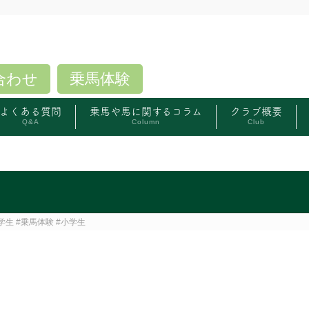
合わせ
乗馬体験
よくある質問
乗馬や馬に関するコラム
クラブ概要
Q&A
Column
Club
生 #乗馬体験 #小学生