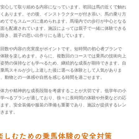
も安心して取り組める内容になっています。初回は馬の近くで触れ
多くあります。その後、インストラクターが付き添い、馬の乗り方
初めてでもスムーズに進められます。馬場内での歩行が中心となる
全面も配慮されています。施設によっては親子で一緒に体験できる
り除き、親子の思い出作りにも適しています。
験回数や内容の充実度がポイントです。短時間の初心者プランで
行体験を楽しめます。さらに、複数回のコースでは乗馬の技術向上
や姿勢の保持なども学べるため、継続的な成長が期待できます。自
、乗馬スキルが少し上達した後に選べる体験として人気がありま
め、動物との一体感や自然を感じる時間を過ごせます。
の体力や精神的な成長段階を考慮することが大切です。低学年の小
を学べるプランが適しており、徐々に長時間の体験や外乗などの応
れます。安全装備や服装の準備も重要であり、施設が提供するレン
できます。
楽しむための乗馬体験の安全対策