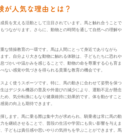
験が人気な理由とは？
な成長を支える活動として注目されています。馬と触れ合うことで
にもつながります。さらに、動物との時間を通して自然への理解や
貴重な情操教育の一環です。馬は人間にとって身近でありながら
れます。自分より大きな動物に触れる体験は、子どもたちに恐れや
の息づかいや温かみを感じることで、動物の命を尊重する心も育ま
学べない感覚や気づきを得られる貴重な教育の機会です。
ンスよく使うスポーツです。特に、馬の動きに合わせて姿勢を保つ
学生はデジタル機器の普及や外遊びの減少により、運動不足が懸念
うため、気分転換にもなり健康維持に効果的です。体を動かすこと
ス感覚の向上も期待できます。
発揮します。馬に乗る際は集中力が求められ、騎乗者は常に馬の動
中力を継続させることで、普段の生活や学習にも良い影響を与えま
で、子どもは責任感や思いやりの気持ちを学ぶことができます。馬