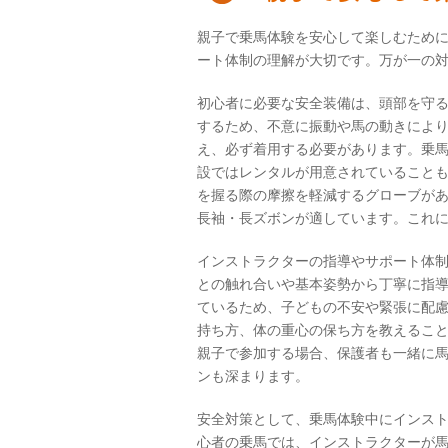
親子で乗馬体験を安心して楽しむため
ート体制の理解が大切です。万が一の
初心者に必要な安全装備は、頭部を守
するため、不意に振動や馬の動きによ
え、必ず着用する必要があります。乗
設ではレンタルが用意されていること
を握る際の摩擦を軽減するグローブが
長袖・長ズボンが適しています。これ
インストラクターの指導やサポート体
との触れ合いや基本姿勢から丁寧に指
ているため、子どもの不安や緊張に配
持ち方、体の重心の保ち方を教えるこ
親子で参加する場合、保護者も一緒に
ンも深まります。
安全対策として、乗馬体験中にインス
心者の乗馬では、インストラクターが