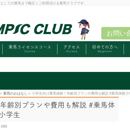
味としての乗馬まで幅広くご利用頂ける乗馬クラブです。
お問い
乗馬ライセンスコース
アクセス
初めての方へ
Course
Access
Beginner
»
乗馬のおはなし
»
小学生向け乗馬体験！年齢別プランや費用も解説 #乗馬体験小学
年齢別プランや費用も解説 #乗馬体
#小学生
月19日