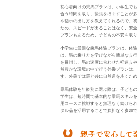
初心者向けの乗馬プランは、小学生で
合う時間を取り、緊張をほぐすことが
や指示の出し方を教えてくれるので、
ため、スピードが出ることはなく、安
プランもあるため、子どもの不安を取
小学生に最適な乗馬体験プランは、体
は、馬の乗り方を学びながら簡単な歩
を目指し、馬の速度に合わせた軽速歩
然豊かな環境の中で行う外乗プランは
す。外乗では馬と共に自然道を歩くた
乗馬体験を年齢別に選ぶ際は、子ども
学生は、短時間で基本的な乗馬スキル
用コースに挑戦すると無理なく続けら
タル品を活用することで負担なく参加
親子で安心して