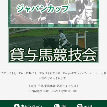
このサイトはreCAPTCHAによって保護されており、Googleの
プライバシーポリシー
と
利
用規約
が適用されます。
【東京･千葉/乗馬体験/乗馬ライセンス】
Copyright 2006 -
2026
Olympic Club
.