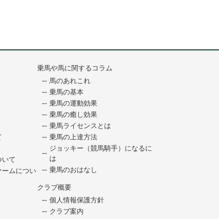
乗馬や馬に関するコラム
馬のあれこれ
乗馬の基本
乗馬の運動効果
乗馬の癒し効果
乗馬ライセンスとは
て
乗馬の上達方法
ジョッキー（競馬騎手）になるに
は
ついて
乗馬のおはなし
ァームについ
クラブ概要
個人情報保護方針
クラブ案内