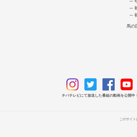
馬の
チバテレビにて放送した番組の動画を公開中
このサイトは