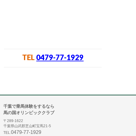
TEL
0479-77-1929
千葉で乗馬体験をするなら
馬の国オリンピッククラブ
〒289-1622
千葉県山武郡芝山町宝馬21-5
0479-77-1929
TEL.