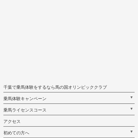
千葉で乗馬体験をするなら馬の国オリンピッククラブ
▼
乗馬体験キャンペーン
▼
乗馬ライセンスコース
アクセス
▼
初めての方へ