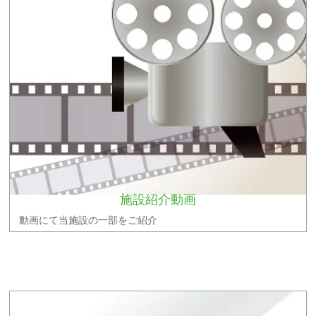
施設紹介動画
動画にて当施設の一部をご紹介