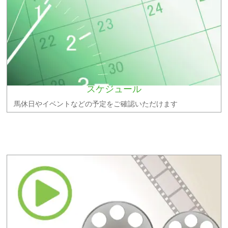
スケジュール
馬休日やイベントなどの予定をご確認いただけます