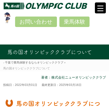
お問い合わせ
乗馬体験
馬の国オリンピッククラブについて
千葉で乗馬体験するならオリンピッククラブ
»
馬の国オリンピッククラブについて
著者：株式会社ニューオリンピッククラブ
投稿日：2022年03月01日
最終更新日：2025年03月16日
馬の国オリンピッククラブにつ